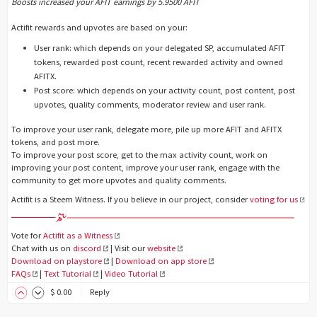
Boosts increased your AFIT earnings by 5.9500 AFIT
Actifit rewards and upvotes are based on your:
User rank: which depends on your delegated SP, accumulated AFIT
tokens, rewarded post count, recent rewarded activity and owned
AFITX.
Post score: which depends on your activity count, post content, post
upvotes, quality comments, moderator review and user rank.
To improve your user rank, delegate more, pile up more AFIT and AFITX
tokens, and post more.
To improve your post score, get to the max activity count, work on
improving your post content, improve your user rank, engage with the
community to get more upvotes and quality comments.
Actifit is a Steem Witness. If you believe in our project, consider
voting for us
Vote for
Actifit as a Witness
Chat with us on
discord
| Visit our
website
Download on playstore
|
Download on app store
FAQs
|
Text Tutorial
|
Video Tutorial
$
0
.00
Reply