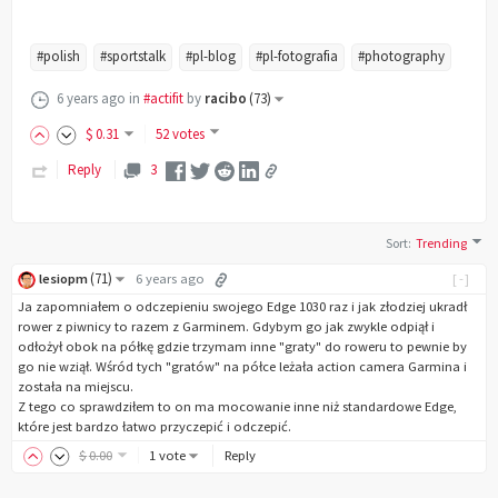
#polish
#sportstalk
#pl-blog
#pl-fotografia
#photography
6 years ago
in
#actifit
by
racibo
(
73
)
$
0
.31
52 votes
Reply
3
Sort
:
Trending
(
71
)
lesiopm
6 years ago
[-]
Ja zapomniałem o odczepieniu swojego Edge 1030 raz i jak złodziej ukradł
rower z piwnicy to razem z Garminem. Gdybym go jak zwykle odpiął i
odłożył obok na półkę gdzie trzymam inne "graty" do roweru to pewnie by
go nie wziął. Wśród tych "gratów" na półce leżała action camera Garmina i
została na miejscu.
Z tego co sprawdziłem to on ma mocowanie inne niż standardowe Edge,
które jest bardzo łatwo przyczepić i odczepić.
$
0
.00
1 vote
Reply