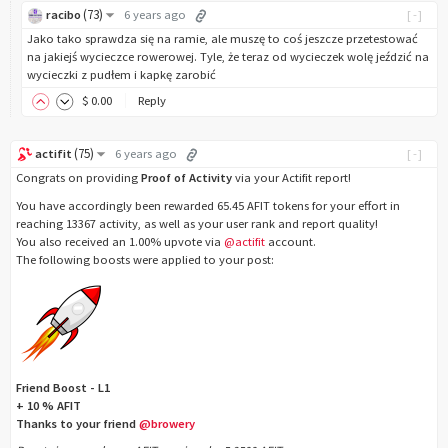
(
73
)
racibo
6 years ago
[-]
Jako tako sprawdza się na ramie, ale muszę to coś jeszcze przetestować
na jakiejś wycieczce rowerowej. Tyle, że teraz od wycieczek wolę jeździć na
wycieczki z pudłem i kapkę zarobić
$
0
.00
Reply
(
75
)
actifit
6 years ago
[-]
Congrats on providing
Proof of Activity
via your Actifit report!
You have accordingly been rewarded 65.45 AFIT tokens for your effort in
reaching 13367 activity, as well as your user rank and report quality!
You also received an 1.00% upvote via
@actifit
account.
The following boosts were applied to your post:
Friend Boost - L1
+ 10 % AFIT
Thanks to your friend
@browery