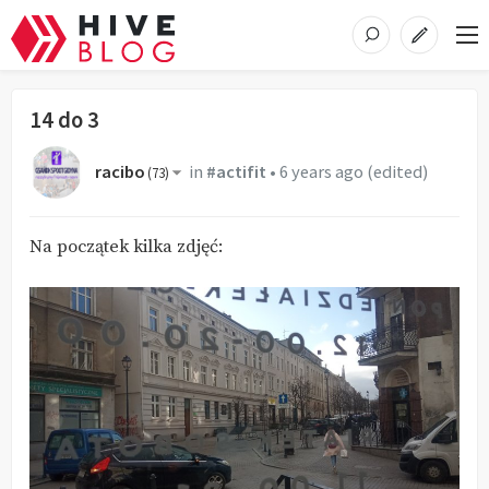
14 do 3
racibo
in
#actifit
•
6 years ago
(edited)
(
73
)
Na początek kilka zdjęć: