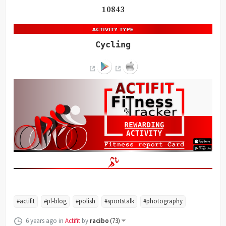
10843
Cycling
#actifit
#pl-blog
#polish
#sportstalk
#photography
6 years ago
in
Actifit
by
racibo
(
73
)