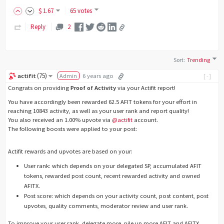
$
1
.67
65 votes
Reply
2
Sort
:
Trending
(
75
)
actifit
Admin
6 years ago
[-]
Congrats on providing
Proof of Activity
via your Actifit report!
You have accordingly been rewarded 62.5 AFIT tokens for your effort in
reaching 10843 activity, as well as your user rank and report quality!
You also received an 1.00% upvote via
@actifit
account.
The following boosts were applied to your post:
Actifit rewards and upvotes are based on your:
User rank: which depends on your delegated SP, accumulated AFIT
tokens, rewarded post count, recent rewarded activity and owned
AFITX.
Post score: which depends on your activity count, post content, post
upvotes, quality comments, moderator review and user rank.
To improve your user rank, delegate more, pile up more AFIT and AFITX