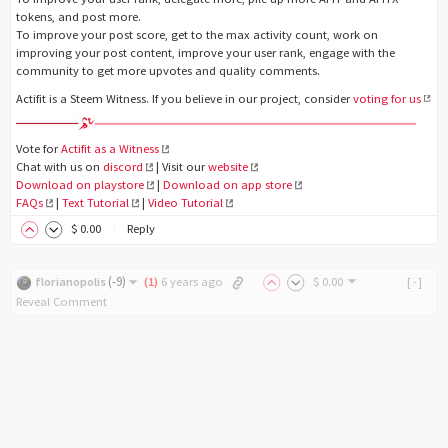
tokens, and post more.
To improve your post score, get to the max activity count, work on
improving your post content, improve your user rank, engage with the
community to get more upvotes and quality comments.
Actifit is a Steem Witness. If you believe in our project, consider
voting for us
Vote for
Actifit as a Witness
Chat with us on
discord
| Visit our
website
Download on playstore
|
Download on app store
FAQs
|
Text Tutorial
|
Video Tutorial
$
0
.00
Reply
(
-9
)
florianopolis
(
1
)
6 years ago
$
0
.00
[-]
Reveal Comment