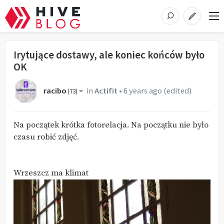
Irytujące dostawy, ale koniec końców było
OK
racibo
in
Actifit
•
6 years ago
(edited)
(
73
)
Na początek krótka fotorelacja. Na początku nie było
czasu robić zdjęć.
Wrzeszcz ma klimat