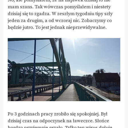
No, ale pomyślałem, że na napiwek dzisiaj to nie
mam szans. Tak wówczas pomyślałem i niestety
dzisiaj się to zgadza. W zeszłym tygodniu tipy szły
jeden za drugim, a od wczoraj nic. Zobaczymy co
będzie jutro. To jest jednak nieprzewidywalne.
Po 3 godzinach pracy zrobiło się spokojniej. Był
dzisiaj czas na odpoczynek na ławeczce. Słońce
bardzo przyjemnie grzało. Tylko ten wirus dołuje.