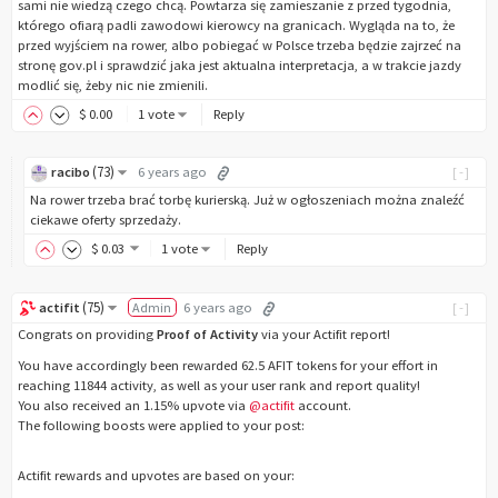
sami nie wiedzą czego chcą. Powtarza się zamieszanie z przed tygodnia,
którego ofiarą padli zawodowi kierowcy na granicach. Wygląda na to, że
przed wyjściem na rower, albo pobiegać w Polsce trzeba będzie zajrzeć na
stronę gov.pl i sprawdzić jaka jest aktualna interpretacja, a w trakcie jazdy
modlić się, żeby nic nie zmienili.
$
0
.00
1 vote
Reply
(
73
)
racibo
6 years ago
[-]
Na rower trzeba brać torbę kurierską. Już w ogłoszeniach można znaleźć
ciekawe oferty sprzedaży.
$
0
.03
1 vote
Reply
(
75
)
actifit
Admin
6 years ago
[-]
Congrats on providing
Proof of Activity
via your Actifit report!
You have accordingly been rewarded 62.5 AFIT tokens for your effort in
reaching 11844 activity, as well as your user rank and report quality!
You also received an 1.15% upvote via
@actifit
account.
The following boosts were applied to your post:
Actifit rewards and upvotes are based on your: