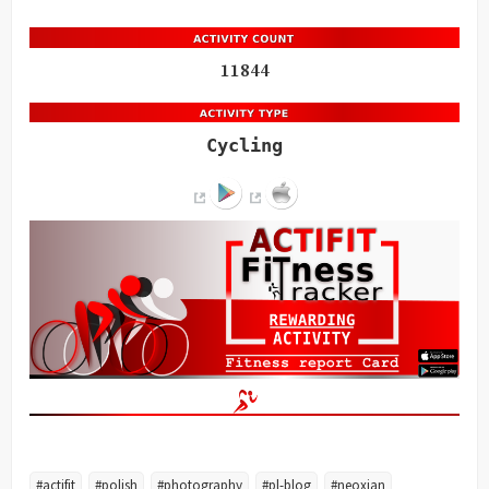
11844
Cycling
#actifit
#polish
#photography
#pl-blog
#neoxian