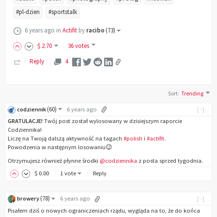
#pl-dzien
#sportstalk
6 years ago
in
Actifit
by
racibo
(
73
)
$
2
.70
36 votes
Reply
4
Sort
:
Trending
(
60
)
codziennik
6 years ago
[-]
GRATULACJE!
Twój post został wylosowany w dzisiejszym raporcie
Codziennika!
Liczę na Twoją dalszą aktywność na tagach
#polish
i
#actifit
.
Powodzenia w następnym losowaniu😉
Otrzymujesz również płynne środki
@codziennika
z posta sprzed tygodnia.
$
0
.00
1 vote
Reply
(
78
)
browery
6 years ago
[-]
Pisałem dziś o nowych ograniczeniach rządu, wygląda na to, że do końca