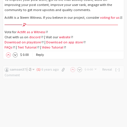
improving your post content, improve your user rank, engage with the
community to get more upvotes and quality comments.
Actifit is a Steem Witness. If you believe in our project, consider
voting for us
Vote for
Actifit as a Witness
Chat with us on
discord
| Visit our
website
Download on playstore
|
Download on app store
FAQs
|
Text Tutorial
|
Video Tutorial
$
0
.00
Reply
(
-2
)
samson37
(
1
)
6 years ago
$
0
.00
Reveal
[-]
Comment