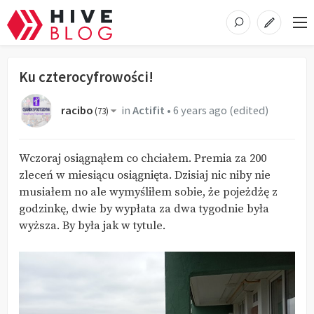
Ku czterocyfrowości!
racibo
in
Actifit
•
6 years ago
(edited)
(
73
)
Wczoraj osiągnąłem co chciałem. Premia za 200
zleceń w miesiącu osiągnięta. Dzisiaj nic niby nie
musiałem no ale wymyśliłem sobie, że pojeżdżę z
godzinkę, dwie by wypłata za dwa tygodnie była
wyższa. By była jak w tytule.