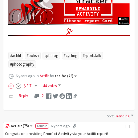
#actifit
#polish
#pl-blog
#cycling
#sportstalk
#photography
6 years ago
in
Actifit
by
racibo
(
73
)
$
3
.71
44 votes
Reply
2
Sort
:
Trending
(
75
)
actifit
Admin
6 years ago
[-]
Congrats on providing
Proof of Activity
via your Actifit report!