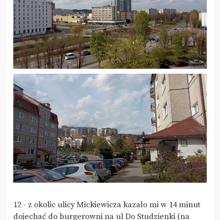
12 - z okolic ulicy Mickiewicza kazało mi w 14 minut
dojechać do burgerowni na ul Do Studzienki (na