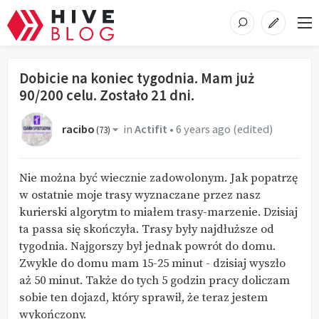
Dobicie na koniec tygodnia. Mam już
90/200 celu. Zostało 21 dni.
racibo
in
Actifit
•
6 years ago
(edited)
(
73
)
Nie można być wiecznie zadowolonym. Jak popatrzę
w ostatnie moje trasy wyznaczane przez nasz
kurierski algorytm to miałem trasy-marzenie. Dzisiaj
ta passa się skończyła. Trasy były najdłuższe od
tygodnia. Najgorszy był jednak powrót do domu.
Zwykle do domu mam 15-25 minut - dzisiaj wyszło
aż 50 minut. Także do tych 5 godzin pracy doliczam
sobie ten dojazd, który sprawił, że teraz jestem
wykończony.