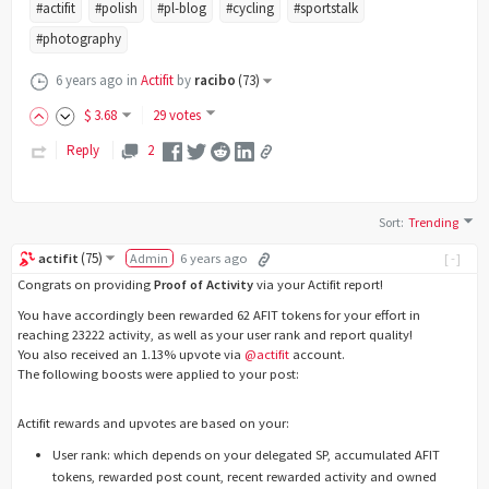
#actifit
#polish
#pl-blog
#cycling
#sportstalk
#photography
6 years ago
in
Actifit
by
racibo
(
73
)
$
3
.68
29 votes
Reply
2
Sort
:
Trending
(
75
)
actifit
Admin
6 years ago
[-]
Congrats on providing
Proof of Activity
via your Actifit report!
You have accordingly been rewarded 62 AFIT tokens for your effort in
reaching 23222 activity, as well as your user rank and report quality!
You also received an 1.13% upvote via
@actifit
account.
The following boosts were applied to your post:
Actifit rewards and upvotes are based on your:
User rank: which depends on your delegated SP, accumulated AFIT
tokens, rewarded post count, recent rewarded activity and owned