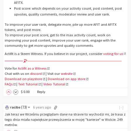
AFITX.
Post score: which depends on your activity count, post content, post
upvotes, quality comments, moderator review and user rank.
To improve your user rank, delegate more, pile up more AFIT and AFITX
tokens, and post more.
To improve your post score, get to the max activity count, work on
improving your post content, improve your user rank, engage with the
community to get more upvotes and quality comments.
Actifit is a Steem Witness. If you believe in our project, consider
voting for us
Vote for
Actifit as a Witness
Chat with us on
discord
| Visit our
website
Download on playstore
|
Download on app store
FAQs
|
Text Tutorial
|
Video Tutorial
$
0
.00
Reply
(
73
)
racibo
6 years ago
[-]
Jak teraz we Wrześniu przeglądam dane na stravie to wychodzi mi, że trasa z
tego dnia miała największe przewyższenia w mojej "karierze" w Wolcie. 249
metrów.