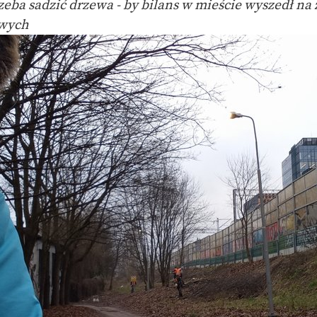
zeba sadzić drzewa - by bilans w mieście wyszedł na 
owych