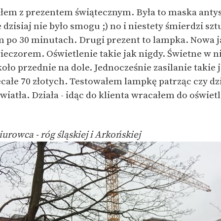
ziłem z prezentem świątecznym. Była to maska ant
dzisiaj nie było smogu ;) no i niestety śmierdzi sz
 po 30 minutach. Drugi prezent to lampka. Nowa 
eczorem. Oświetlenie takie jak nigdy. Świetne w ni
oło przednie na dole. Jednocześnie zasilanie takie j
całe 70 złotych. Testowałem lampkę patrząc czy dz
iatła. Działa - idąc do klienta wracałem do oświe
rowca - róg śląskiej i Arkońskiej