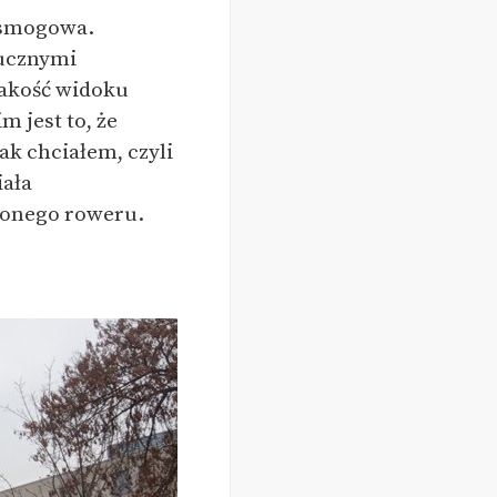
ysmogowa.
tucznymi
jakość widoku
m jest to, że
ak chciałem, czyli
iała
tlonego roweru.