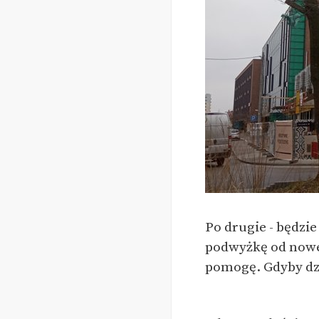
Po drugie - będzi
podwyżkę od noweg
pomogę. Gdyby dziś