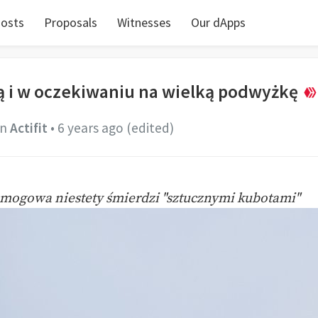
osts
Proposals
Witnesses
Our dApps
 i w oczekiwaniu na wielką podwyżkę
in
Actifit
•
6 years ago
(edited)
ogowa niestety śmierdzi "sztucznymi kubotami"