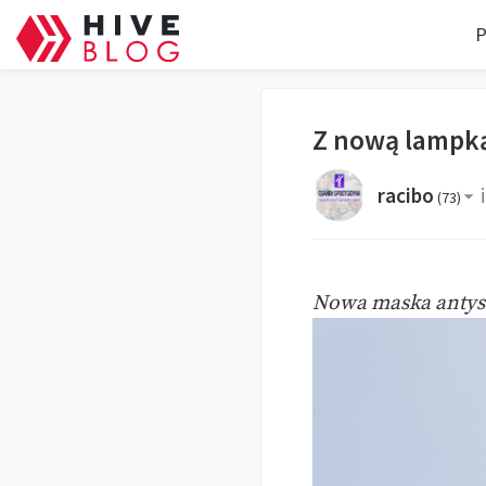
P
Z nową lampką
racibo
(
73
)
Nowa maska antysm