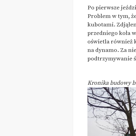
Po pierwsze jeźd
Problem w tym, że 
kubotami. Zdjąłem
przedniego koła wi
oświetla również k
na dynamo. Za nie
podtrzymywanie św
Kronika budowy biu