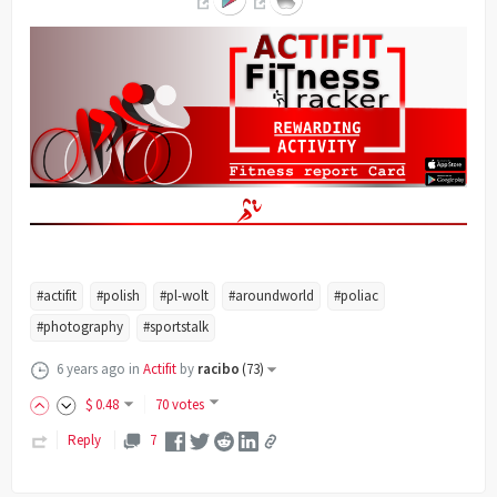
#actifit
#polish
#pl-wolt
#aroundworld
#poliac
#photography
#sportstalk
6 years ago
in
Actifit
by
racibo
(
73
)
$
0
.48
70 votes
Reply
7