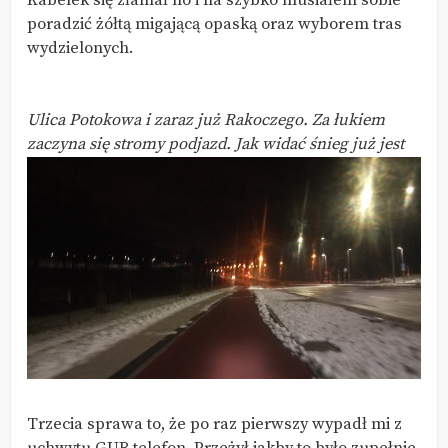
Kabelek się złamał no i na szybko musiałem sobie
poradzić żółtą migającą opaską oraz wyborem tras
wydzielonych.
Ulica Potokowa i zaraz już Rakoczego. Za łukiem
zaczyna się stromy podjazd. Jak widać śnieg już jest
Trzecia sprawa to, że po raz pierwszy wypadł mi z