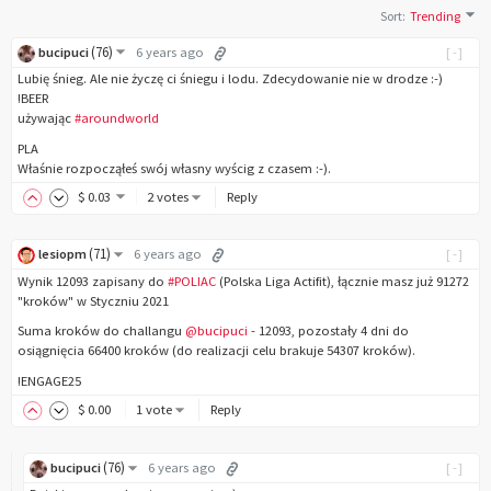
Sort
:
Trending
(
76
)
bucipuci
6 years ago
[-]
Lubię śnieg. Ale nie życzę ci śniegu i lodu. Zdecydowanie nie w drodze :-)
!BEER
używając
#aroundworld
PLA
Właśnie rozpocząłeś swój własny wyścig z czasem :-).
$
0
.03
2 votes
Reply
(
71
)
lesiopm
6 years ago
[-]
Wynik 12093 zapisany do
#POLIAC
(Polska Liga Actifit), łącznie masz już 91272
"kroków" w Styczniu 2021
Suma kroków do challangu
@bucipuci
- 12093, pozostały 4 dni do
osiągnięcia 66400 kroków (do realizacji celu brakuje 54307 kroków).
!ENGAGE25
$
0
.00
1 vote
Reply
(
76
)
bucipuci
6 years ago
[-]