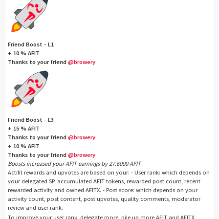
Friend Boost - L1
+ 10 % AFIT
Thanks to your friend
@browery
Friend Boost - L3
+ 15 % AFIT
Thanks to your friend
@browery
+ 10 % AFIT
Thanks to your friend
@browery
Boosts increased your AFIT earnings by 27.6000 AFIT
Actifit rewards and upvotes are based on your: - User rank: which depends on
your delegated SP, accumulated AFIT tokens, rewarded post count, recent
rewarded activity and owned AFITX. - Post score: which depends on your
activity count, post content, post upvotes, quality comments, moderator
review and user rank.
To improve your user rank, delegate more, pile up more AFIT and AFITX