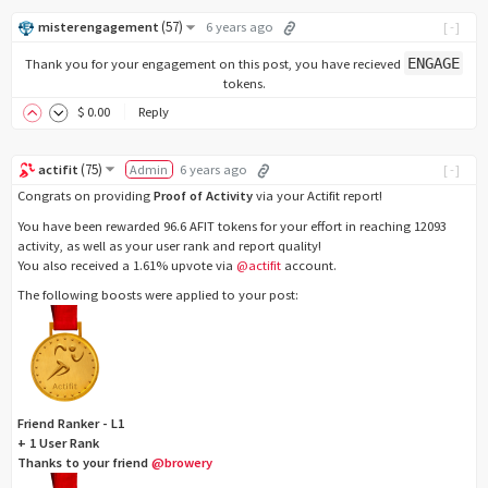
(
57
)
misterengagement
6 years ago
[-]
ENGAGE
Thank you for your engagement on this post, you have recieved
tokens.
$
0
.00
Reply
(
75
)
actifit
Admin
6 years ago
[-]
Congrats on providing
Proof of Activity
via your Actifit report!
You have been rewarded 96.6 AFIT tokens for your effort in reaching 12093
activity, as well as your user rank and report quality!
You also received a 1.61% upvote via
@actifit
account.
The following boosts were applied to your post:
Friend Ranker - L1
+ 1 User Rank
Thanks to your friend
@browery