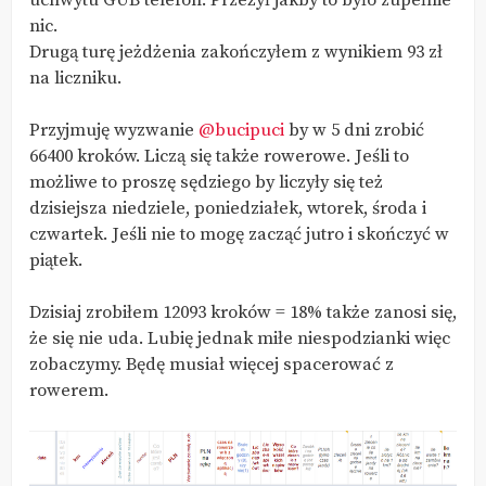
uchwytu GUB telefon. Przeżył jakby to było zupełnie
nic.
Drugą turę jeżdżenia zakończyłem z wynikiem 93 zł
na liczniku.
Przyjmuję wyzwanie
@bucipuci
by w 5 dni zrobić
66400 kroków. Liczą się także rowerowe. Jeśli to
możliwe to proszę sędziego by liczyły się też
dzisiejsza niedziele, poniedziałek, wtorek, środa i
czwartek. Jeśli nie to mogę zacząć jutro i skończyć w
piątek.
Dzisiaj zrobiłem 12093 kroków = 18% także zanosi się,
że się nie uda. Lubię jednak miłe niespodzianki więc
zobaczymy. Będę musiał więcej spacerować z
rowerem.