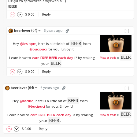
Dzięki za sprawdzenie wyzwania :-)
!BEER
$
0
.00
Reply
(
64
)
beerlover
6 years ago
[-]
BEER
Hey
@lesiopm
, here is a little bit of
from
@bucipuci
for you. Enjoy it!
BEER
Learn how to
earn
FREE BEER
each day
by staking
View or trade
.
BEER
your
.
$
0
.00
Reply
(
64
)
beerlover
6 years ago
[-]
BEER
Hey
@racibo
, here is a little bit of
from
@bucipuci
for you. Enjoy it!
BEER
Learn how to
earn
FREE BEER
each day
by staking
View or trade
.
BEER
your
.
$
0
.00
Reply