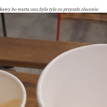
 kawy bo warta ona była tyle co przyszłe zlecenie