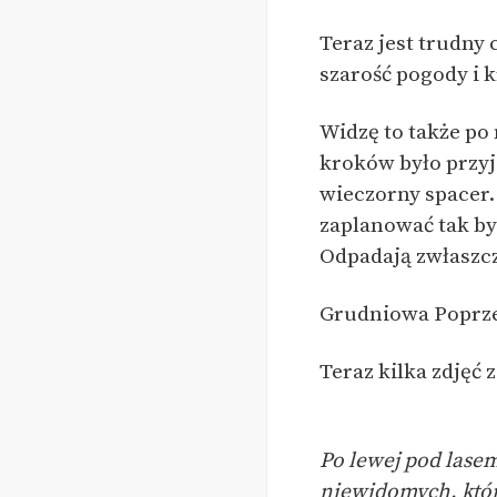
Teraz jest trudny 
szarość pogody i k
Widzę to także po 
kroków było przyj
wieczorny spacer.
zaplanować tak by
Odpadają zwłaszcz
Grudniowa Poprzec
Teraz kilka zdjęć 
Po lewej pod lasem
niewidomych, którz