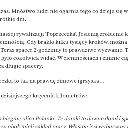
czas. Mnóstwo ludzi nie ogarnia tego co dzieje się 
rótkie dni.
naszej rywalizacji 'Poprzeczka'. Jesienią zrobienie 
emnością. Gdy brakło kilku tysięcy kroków, można 
 Teraz spacer 2-godzinny to prawdziwe wyzwanie. 
 było cokolwiek widać. W ciemnościach i zimnie ci
a długie spacery.
zka to tak na prawdę zimowe igrzyska...
z dzisiejszego kręcenia kilometrów:
 biegnie ulica Polanki. Te domki to dawne domki sp
y obok mieli zakład pracy. Właśnie jest wyburzany i