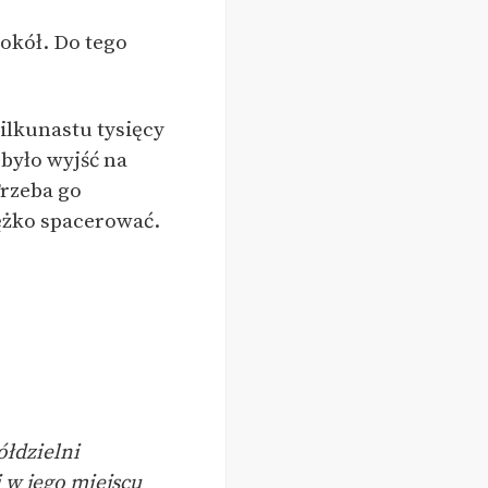
wokół. Do tego
kilkunastu tysięcy
było wyjść na
Trzeba go
ężko spacerować.
ółdzielni
 w jego miejscu