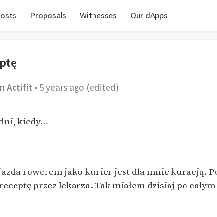
osts
Proposals
Witnesses
Our dApps
ptę
in
Actifit
•
5 years ago
(edited)
dni, kiedy...
y jazda rowerem jako kurier jest dla mnie kuracją. 
receptę przez lekarza. Tak miałem dzisiaj po cały