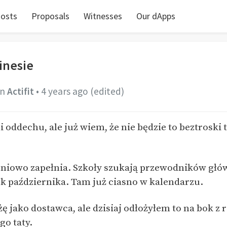
osts
Proposals
Witnesses
Our dApps
inesie
in
Actifit
•
4 years ago
(edited)
 oddechu, ale już wiem, że nie będzie to beztroski 
pniowo zapełnia. Szkoły szukają przewodników głó
ek października. Tam już ciasno w kalendarzu.
dżę jako dostawca, ale dzisiaj odłożyłem to na bok z 
o taty.