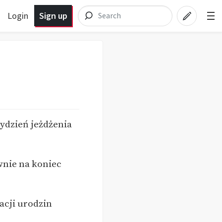
Login
Sign up
tydzień jeżdżenia
wnie na koniec
racji urodzin