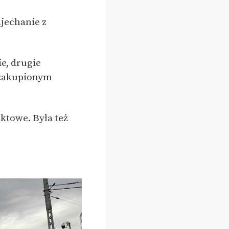
jechanie z
e, drugie
z zakupionym
aktowe. Była też