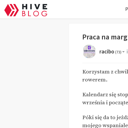
P
Praca na marg
racibo
(
73
)
Korzystam z chwili
rowerem.
Kalendarz się sto
września i począt
Póki się da to jeż
mojego wspaniałeg