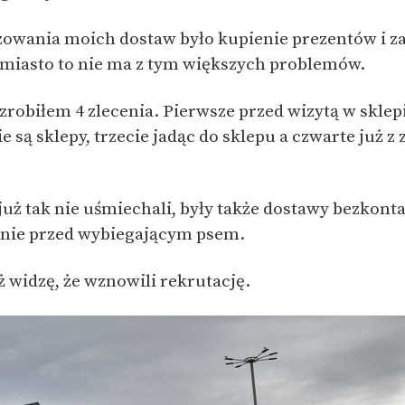
zowania moich dostaw było kupienie prezentów i za
miasto to nie ma z tym większych problemów.
zrobiłem 4 zlecenia. Pierwsze przed wizytą w sklepi
ie są sklepy, trzecie jadąc do sklepu a czwarte już 
ę już tak nie uśmiechali, były także dostawy bezkont
nie przed wybiegającym psem.
ż widzę, że wznowili rekrutację.