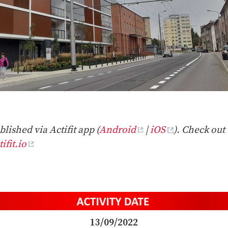
lished via Actifit app (
Android
|
iOS
). Check out 
ifit.io
13/09/2022