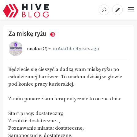
Za miskę ryżu
racibo
in
Actifit
•
4 years ago
(
73
)
Będziecie się cieszyć a dadzą wam miskę ryżu po
całodziennej harówce. To miałem dzisiaj w głowie
pod koniec pracy kurierskiej.
Zanim ponarzekam terapeutycznie to ocena dnia:
Start pracy: dostateczny,
Zarobki: dostateczne -,
Poznawanie miasta: dostateczne,
Samopoczucie: dostateczne.