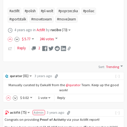
#actifit
#polish
#pl-wolt
#poprzeczka
#poliac
#sportstalk
#movetoearn
#move2earn
4 years ago
in
Actifit
by
racibo
(
73
)
$
5
.77
246 votes
Reply
2
Sort
:
Trending
(
81
)
qurator
3 years ago
[-]
Manually curated by EwkaW from the
@qurator
Team. Keep up the good
work!
$
0
.02
1 vote
Reply
(
75
)
actifit
Admin
3 years ago
[-]
Congrats on providing
Proof of Activity
via your Actifit report!