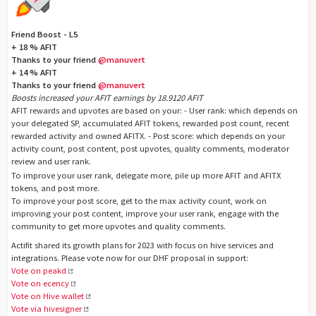
Friend Boost - L5
+ 18 % AFIT
Thanks to your friend
@manuvert
+ 14 % AFIT
Thanks to your friend
@manuvert
Boosts increased your AFIT earnings by 18.9120 AFIT
AFIT rewards and upvotes are based on your: - User rank: which depends on
your delegated SP, accumulated AFIT tokens, rewarded post count, recent
rewarded activity and owned AFITX. - Post score: which depends on your
activity count, post content, post upvotes, quality comments, moderator
review and user rank.
To improve your user rank, delegate more, pile up more AFIT and AFITX
tokens, and post more.
To improve your post score, get to the max activity count, work on
improving your post content, improve your user rank, engage with the
community to get more upvotes and quality comments.
Actifit shared its growth plans for 2023 with focus on hive services and
integrations. Please vote now for our DHF proposal in support:
Vote on peakd
Vote on ecency
Vote on Hive wallet
Vote via hivesigner