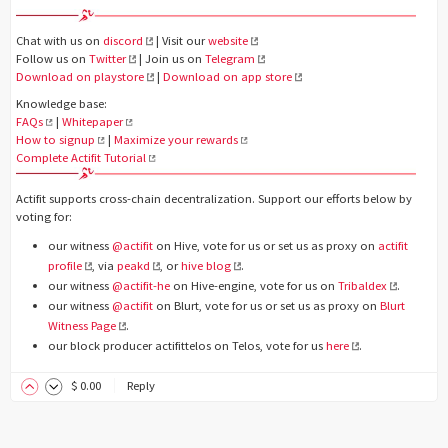
Chat with us on
discord
| Visit our
website
Follow us on
Twitter
| Join us on
Telegram
Download on playstore
|
Download on app store
Knowledge base:
FAQs
|
Whitepaper
How to signup
|
Maximize your rewards
Complete Actifit Tutorial
Actifit supports cross-chain decentralization. Support our efforts below by
voting for:
our witness
@actifit
on Hive, vote for us or set us as proxy on
actifit
profile
, via
peakd
, or
hive blog
.
our witness
@actifit-he
on Hive-engine, vote for us on
Tribaldex
.
our witness
@actifit
on Blurt, vote for us or set us as proxy on
Blurt
Witness Page
.
our block producer actifittelos on Telos, vote for us
here
.
$
0
.00
Reply