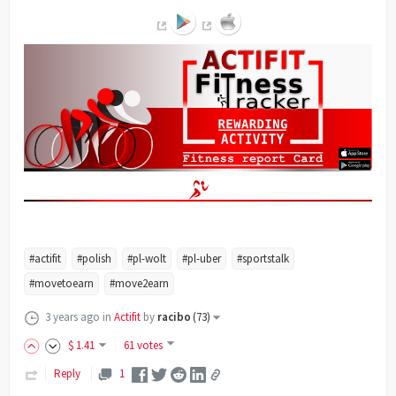
#actifit
#polish
#pl-wolt
#pl-uber
#sportstalk
#movetoearn
#move2earn
3 years ago
in
Actifit
by
racibo
(
73
)
$
1
.41
61 votes
Reply
1