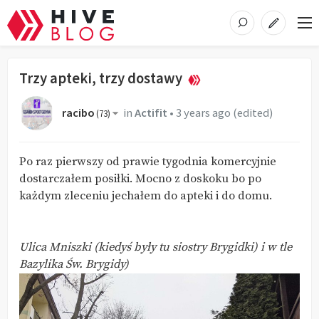
Trzy apteki, trzy dostawy
racibo
in
Actifit
•
3 years ago
(edited)
(
73
)
Po raz pierwszy od prawie tygodnia komercyjnie
dostarczałem posiłki. Mocno z doskoku bo po
każdym zleceniu jechałem do apteki i do domu.
Ulica Mniszki (kiedyś były tu siostry Brygidki) i w tle
Bazylika Św. Brygidy)