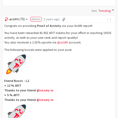
Sort
:
Trending
(
75
)
actifit
Admin
3 years ago
[-]
Congrats on providing
Proof of Activity
via your Actifit report!
You have been rewarded 81.952 AFIT tokens for your effort in reaching 19155
activity, as well as your user rank and report quality!
You also received a 1.01% upvote via
@actifit
account.
The following boosts were applied to your post:
Friend Boost - L2
+ 12 % AFIT
Thanks to your friend
@cezary-io
+ 5 % AFIT
Thanks to your friend
@cezary-io