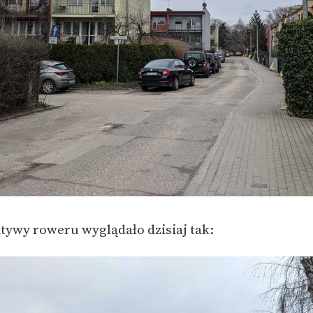
tywy roweru wyglądało dzisiaj tak: