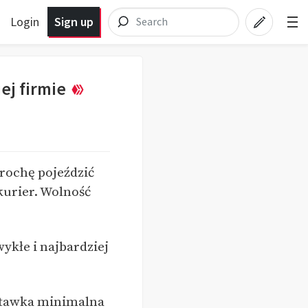
Login
Sign up
ej firmie
rochę pojeździć
kurier. Wolność
ykłe i najbardziej
 stawka minimalna