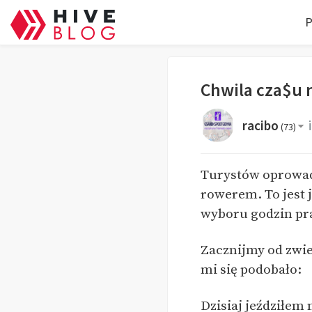
P
Chwila cza$u n
racibo
(
73
)
Turystów oprowadz
rowerem. To jest 
wyboru godzin pra
Zacznijmy od zwie
mi się podobało:
Dzisiaj jeździłem