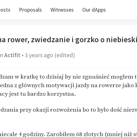
osts
Proposals
Witnesses
Our dApps
a rower, zwiedzanie i gorzko o niebieski
in
Actifit
•
3 years ago
(edited)
am w kratkę to dzisiaj by nie zgnuśnieć mogłem t
jedna z głównych motywacji jazdy na rowerze jako 
cy jest tu bardzo korzystna.
dzania przy okazji rozwożenia bo to było dość niezw
 niecałe 4 godziny. Zarobiłem 68 złotych (mniej niż