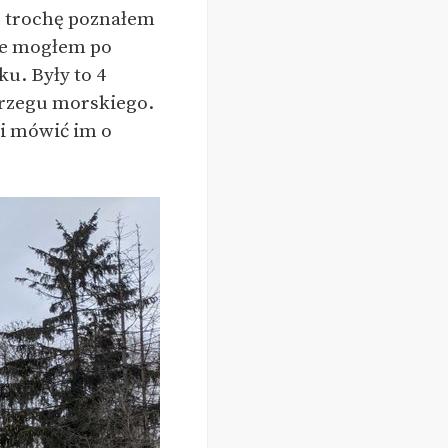
że trochę poznałem
zie mogłem po
ku. Były to 4
brzegu morskiego.
i mówić im o