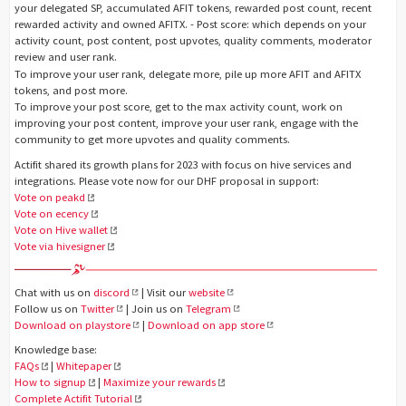
your delegated SP, accumulated AFIT tokens, rewarded post count, recent
rewarded activity and owned AFITX. - Post score: which depends on your
activity count, post content, post upvotes, quality comments, moderator
review and user rank.
To improve your user rank, delegate more, pile up more AFIT and AFITX
tokens, and post more.
To improve your post score, get to the max activity count, work on
improving your post content, improve your user rank, engage with the
community to get more upvotes and quality comments.
Actifit shared its growth plans for 2023 with focus on hive services and
integrations. Please vote now for our DHF proposal in support:
Vote on peakd
Vote on ecency
Vote on Hive wallet
Vote via hivesigner
Chat with us on
discord
| Visit our
website
Follow us on
Twitter
| Join us on
Telegram
Download on playstore
|
Download on app store
Knowledge base:
FAQs
|
Whitepaper
How to signup
|
Maximize your rewards
Complete Actifit Tutorial