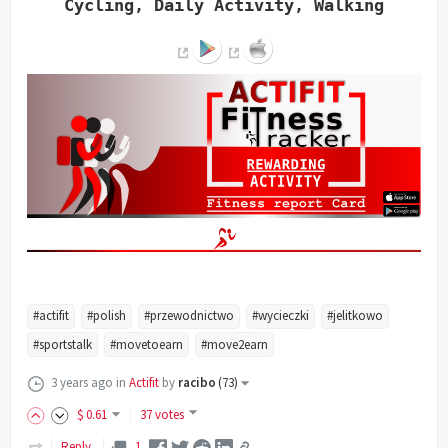
Cycling, Daily Activity, Walking
#actifit
#polish
#przewodnictwo
#wycieczki
#jelitkowo
#sportstalk
#movetoearn
#move2earn
3 years ago
in
Actifit
by
racibo
(
73
)
$
0
.61
37 votes
Reply
1