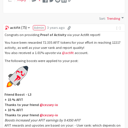
Sort
:
Trending
(
75
)
actifit
Admin
3 years ago
[-]
Congrats on providing
Proof of Activity
via your Actifit report!
You have been rewarded 72.335 AFIT tokens for your effort in reaching 12217
activity, as well as your user rank and report quality!
You also received a 1.01% upvote via
@actifit
account.
The following boosts were applied to your post:
Friend Boost - L3
+ 15 % AFIT
Thanks to your friend
@cezary-io
+ 10 % AFIT
Thanks to your friend
@cezary-io
Boosts increased your AFIT earnings by 9.4350 AFIT
AFIT rewards and upvotes are based on your: - User rank: which depends on