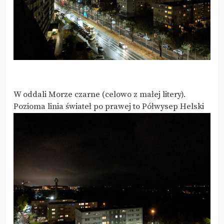
W oddali Morze czarne (celowo z małej litery).
Pozioma linia świateł po prawej to Półwysep Helski