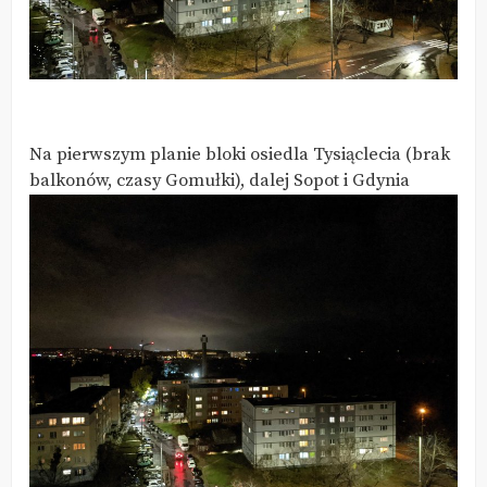
Na pierwszym planie bloki osiedla Tysiąclecia (brak
balkonów, czasy Gomułki), dalej Sopot i Gdynia