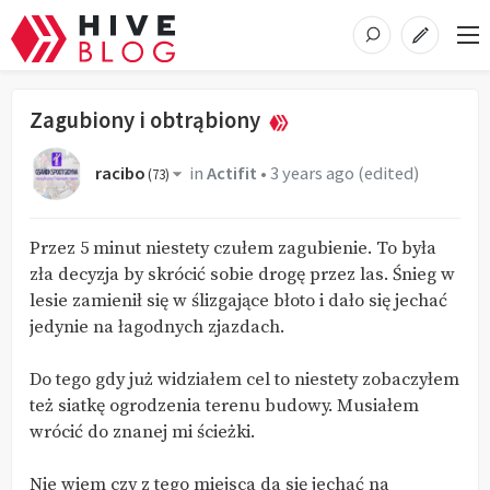
Zagubiony i obtrąbiony
racibo
in
Actifit
•
3 years ago
(edited)
(
73
)
Przez 5 minut niestety czułem zagubienie. To była
zła decyzja by skrócić sobie drogę przez las. Śnieg w
lesie zamienił się w ślizgające błoto i dało się jechać
jedynie na łagodnych zjazdach.
Do tego gdy już widziałem cel to niestety zobaczyłem
też siatkę ogrodzenia terenu budowy. Musiałem
wrócić do znanej mi ścieżki.
Nie wiem czy z tego miejsca da się jechać na