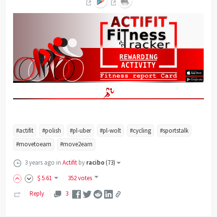
#actifit
#polish
#pl-uber
#pl-wolt
#cycling
#sportstalk
#movetoearn
#move2earn
3 years ago
in
Actifit
by
racibo
(
73
)
$
5
.61
352 votes
Reply
3