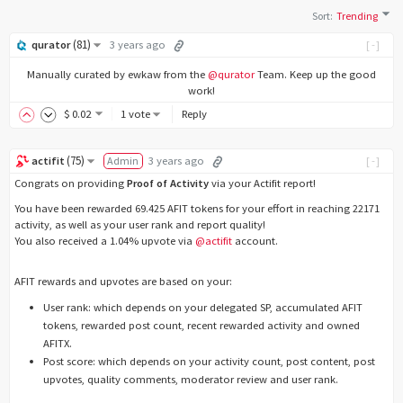
Sort
:
Trending
(
81
)
qurator
3 years ago
[-]
Manually curated by ewkaw from the
@qurator
Team. Keep up the good
work!
$
0
.02
1 vote
Reply
(
75
)
actifit
Admin
3 years ago
[-]
Congrats on providing
Proof of Activity
via your Actifit report!
You have been rewarded 69.425 AFIT tokens for your effort in reaching 22171
activity, as well as your user rank and report quality!
You also received a 1.04% upvote via
@actifit
account.
AFIT rewards and upvotes are based on your:
User rank: which depends on your delegated SP, accumulated AFIT
tokens, rewarded post count, recent rewarded activity and owned
AFITX.
Post score: which depends on your activity count, post content, post
upvotes, quality comments, moderator review and user rank.