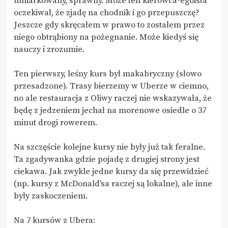
umiarkowany, sprawny. Może ten kierowca-egoista
oczekiwał, że zjadę na chodnik i go przepuszczę?
Jeszcze gdy skręcałem w prawo to zostałem przez
niego obtrąbiony na pożegnanie. Może kiedyś się
nauczy i zrozumie.
Ten pierwszy, leśny kurs był makabryczny (słowo
przesadzone). Trasy bierzemy w Uberze w ciemno,
no ale restauracja z Oliwy raczej nie wskazywała, że
będę z jedzeniem jechał na morenowe osiedle o 37
minut drogi rowerem.
Na szczęście kolejne kursy nie były już tak feralne.
Ta zgadywanka gdzie pojadę z drugiej strony jest
ciekawa. Jak zwykle jedne kursy da się przewidzieć
(np. kursy z McDonald'sa raczej są lokalne), ale inne
były zaskoczeniem.
Na 7 kursów z Ubera: