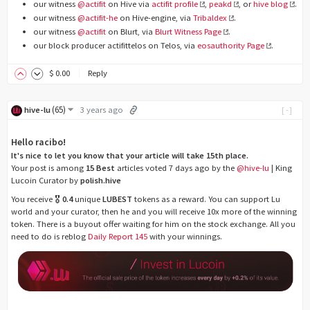
our witness
@actifit
on Hive via
actifit profile
,
peakd
, or
hive blog
.
our witness
@actifit-he
on Hive-engine, via
Tribaldex
.
our witness
@actifit
on Blurt, via
Blurt Witness Page
.
our block producer actifittelos on Telos, via
eosauthority Page
.
$
0
.00
Reply
(
65
)
hive-lu
3 years ago
[-]
Hello racibo!
It's nice to let you know that your article will take 15th place.
Your post is among
15 Best
articles voted 7 days ago by the
@hive-lu
| King
Lucoin Curator by
polish.hive
You receive 🎖
0.4
unique
LUBEST
tokens as a reward. You can support Lu
world and your curator, then he and you will receive 10x more of the winning
token. There is a buyout offer waiting for him on the stock exchange. All you
need to do is reblog
Daily Report 145
with your winnings.