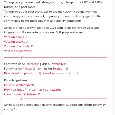
To improve your user rank, delegate more, pile up more AFIT and AFITX
tokens, and post more.
To improve your post score, get to the max activity count, work on
improving your post content, improve your user rank, engage with the
community to get more upvotes and quality comments.
Actifit shared its growth plans for 2023 with focus on hive services and
integrations. Please vote now for our DHF proposal in support:
Vote on peakd
Vote on ecency
Vote on Hive wallet
Vote via hivesigner
Chat with us on
discord
| Visit our
website
Follow us on
Twitter
| Join us on
Telegram
Download on playstore
|
Download on app store
Knowledge base:
FAQs
|
Whitepaper
How to signup
|
Maximize your rewards
Complete Actifit Tutorial
Actifit supports cross-chain decentralization. Support our efforts below by
voting for: