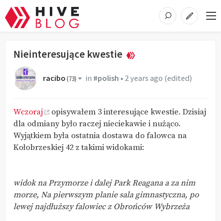
Nieinteresujące kwestie
racibo
in
#polish
•
2 years ago
(edited)
(
73
)
Wczoraj
opisywałem 3 interesujące kwestie. Dzisiaj
dla odmiany było raczej nieciekawie i nużąco.
Wyjątkiem była ostatnia dostawa do falowca na
Kołobrzeskiej 42 z takimi widokami:
widok na Przymorze i dalej Park Reagana a za nim
morze, Na pierwszym planie sala gimnastyczna, po
lewej najdłuższy falowiec z Obrońców Wybrzeża