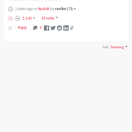
2 years ago
in
#polish
by
racibo
(
73
)
$
2
.42
33 votes
Reply
0
Sort
:
Trending