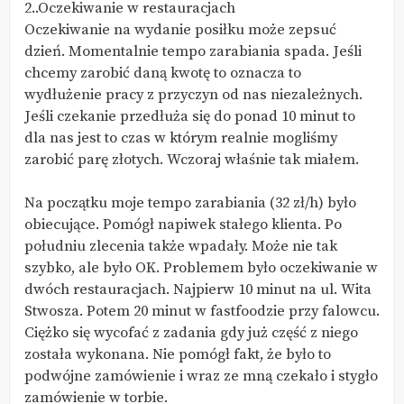
2..Oczekiwanie w restauracjach
Oczekiwanie na wydanie posiłku może zepsuć
dzień. Momentalnie tempo zarabiania spada. Jeśli
chcemy zarobić daną kwotę to oznacza to
wydłużenie pracy z przyczyn od nas niezależnych.
Jeśli czekanie przedłuża się do ponad 10 minut to
dla nas jest to czas w którym realnie mogliśmy
zarobić parę złotych. Wczoraj właśnie tak miałem.
Na początku moje tempo zarabiania (32 zł/h) było
obiecujące. Pomógł napiwek stałego klienta. Po
południu zlecenia także wpadały. Może nie tak
szybko, ale było OK. Problemem było oczekiwanie w
dwóch restauracjach. Najpierw 10 minut na ul. Wita
Stwosza. Potem 20 minut w fastfoodzie przy falowcu.
Ciężko się wycofać z zadania gdy już część z niego
została wykonana. Nie pomógł fakt, że było to
podwójne zamówienie i wraz ze mną czekało i stygło
zamówienie w torbie.