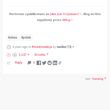
Pierwotnie opublikowano na
Jakie jest Trójmiasto?
. Blog na Hive
napędzany przez
dBlog
.
#oliwa
#polish
4 years ago
in
#miastoreakcja
by
racibo
(
73
)
$
2
.07
43 votes
Reply
0
Sort
:
Trending