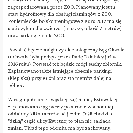
drastyczne zmiany. Część terenu będzie mogła być
zagospodarowana przez ZOO. Planowany jest tu
staw hydrofitowy dla obsługi flamingów z ZOO.
Poniemieckie boisko treningowe z Euro 2012 ma się
stać azylem dla zwierząt (max. wysokość 7 metrów)
oraz parkingiem dla ZOO.
Powstać będzie mógł użytek ekologiczny Łęg Oliwski
(uchwała była podjęta przez Radę Dzielnicy już w
2016 roku). Powstać też będzie mógł suchy zbiornik.
Zaplanowano także istniejące obecnie parkingi
(klepiska) przy Kuźni oraz sto metrów dalej na
północ.
W ciągu północnej, wąskiej części ulicy Bytowskiej
zaplanowano ciąg pieszy po stronie wschodniej -
oddalony kilka metrów od jezdni. Jeśli chodzi o
"dziką" część ulicy Kwietnej to plan nie zakłada
zmian. Układ tego odcinka ma być zachowany.