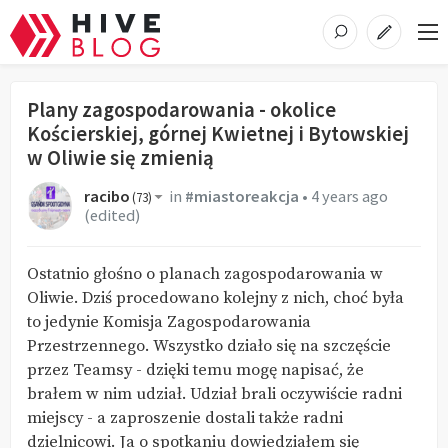
Plany zagospodarowania - okolice
Kościerskiej, górnej Kwietnej i Bytowskiej
w Oliwie się zmienią
racibo
in
#miastoreakcja
•
4 years ago
(
73
)
(edited)
Ostatnio głośno o planach zagospodarowania w
Oliwie. Dziś procedowano kolejny z nich, choć była
to jedynie Komisja Zagospodarowania
Przestrzennego. Wszystko działo się na szczęście
przez Teamsy - dzięki temu mogę napisać, że
brałem w nim udział. Udział brali oczywiście radni
miejscy - a zaproszenie dostali także radni
dzielnicowi. Ja o spotkaniu dowiedziałem się