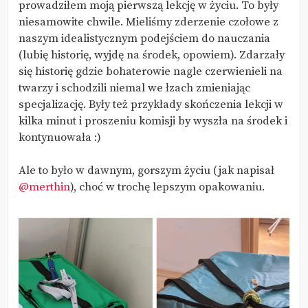
prowadziłem moją pierwszą lekcję w życiu. To były
niesamowite chwile. Mieliśmy zderzenie czołowe z
naszym idealistycznym podejściem do nauczania
(lubię historię, wyjdę na środek, opowiem). Zdarzały
się historię gdzie bohaterowie nagle czerwienieli na
twarzy i schodzili niemal we łzach zmieniając
specjalizację. Były też przykłady skończenia lekcji w
kilka minut i proszeniu komisji by wyszła na środek i
kontynuowała :)
Ale to było w dawnym, gorszym życiu (jak napisał
@merthin
), choć w trochę lepszym opakowaniu.