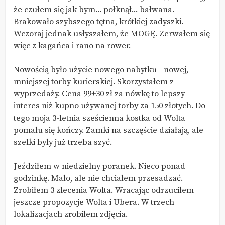
że czułem się jak bym... połknął... bałwana.
Brakowało szybszego tętna, krótkiej zadyszki.
Wczoraj jednak usłyszałem, że MOGĘ. Zerwałem się
więc z kagańca i rano na rower.
Nowością było użycie nowego nabytku - nowej,
mniejszej torby kurierskiej. Skorzystałem z
wyprzedaży. Cena 99+30 zł za nówkę to lepszy
interes niż kupno używanej torby za 150 złotych. Do
tego moja 3-letnia sześcienna kostka od Wolta
pomału się kończy. Zamki na szczęście działają, ale
szelki były już trzeba szyć.
Jeździłem w niedzielny poranek. Nieco ponad
godzinkę. Mało, ale nie chciałem przesadzać.
Zrobiłem 3 zlecenia Wolta. Wracając odrzuciłem
jeszcze propozycje Wolta i Ubera. W trzech
lokalizacjach zrobiłem zdjęcia.