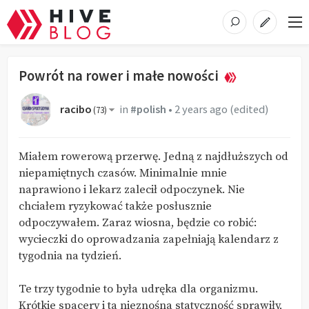
Powrót na rower i małe nowości
racibo
in
#polish
•
2 years ago
(edited)
(
73
)
Miałem rowerową przerwę. Jedną z najdłuższych od
niepamiętnych czasów. Minimalnie mnie
naprawiono i lekarz zalecił odpoczynek. Nie
chciałem ryzykować także posłusznie
odpoczywałem. Zaraz wiosna, będzie co robić:
wycieczki do oprowadzania zapełniają kalendarz z
tygodnia na tydzień.
Te trzy tygodnie to była udręka dla organizmu.
Krótkie spacery i ta nieznośna statyczność sprawiły,