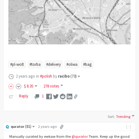
#pl-wolt
#torba
#delivery
#oliwa
#bag
2 years ago
in
#polish
by
racibo
(
73
)
$
8
.35
278 votes
Reply
1
Sort
:
Trending
(
81
)
qurator
2 years ago
[-]
Manually curated by ewkaw from the
@qurator
Team. Keep up the good