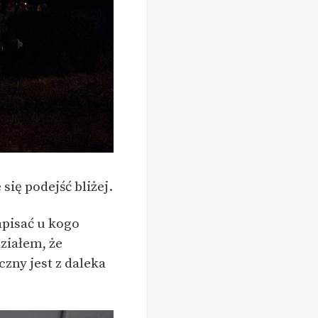
ię podejść bliżej.
apisać u kogo
ziałem, że
czny jest z daleka