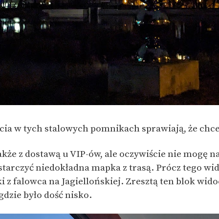
cia w tych stalowych pomnikach sprawiają, że chce s
akże z dostawą u VIP-ów, ale oczywiście nie mogę n
starczyć niedokładna mapka z trasą. Prócz tego wid
i z falowca na Jagiellońskiej. Zresztą ten blok wido
gdzie było dość nisko.