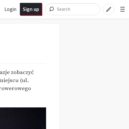
Login
Sign up
azje zobaczyć
iejscu (ul.
i rowerowego