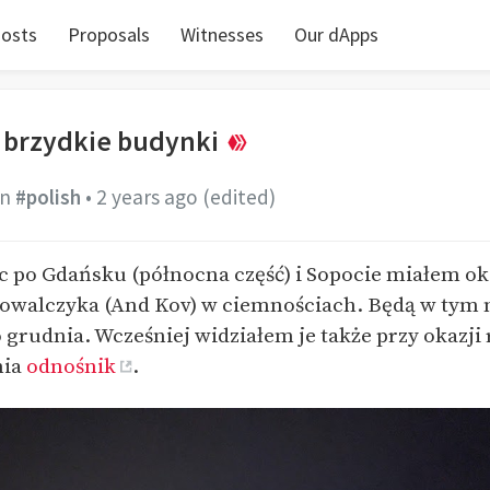
osts
Proposals
Witnesses
Our dApps
i brzydkie budynki
in
#polish
•
2 years ago
(edited)
 po Gdańsku (północna część) i Sopocie miałem ok
owalczyka (And Kov) w ciemnościach. Będą w tym m
o grudnia. Wcześniej widziałem je także przy okazj
nia
odnośnik
.