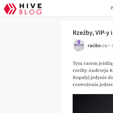
P
Rzeźby, VIP-y 
racibo
(
73
)
Tym razem jeżdżąc
rzeźby Andrzeja K
Kupały) jedynie d
rozwożenia jedze