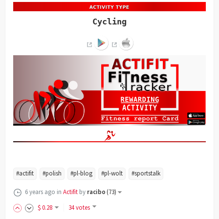
Cycling
#actifit
#polish
#pl-blog
#pl-wolt
#sportstalk
6 years ago
in
Actifit
by
racibo
(
73
)
$
0
.28
34 votes