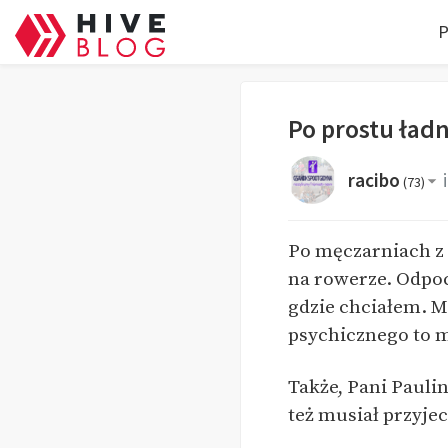
P
Po prostu ład
racibo
(
73
)
Po męczarniach z
na rowerze. Odpoc
gdzie chciałem. M
psychicznego to m
Także, Pani Paulin
też musiał przyjec