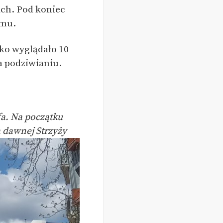
ach. Pod koniec
omu.
tko wyglądało 10
Na podziwianiu.
a. Na początku
a dawnej Strzyży