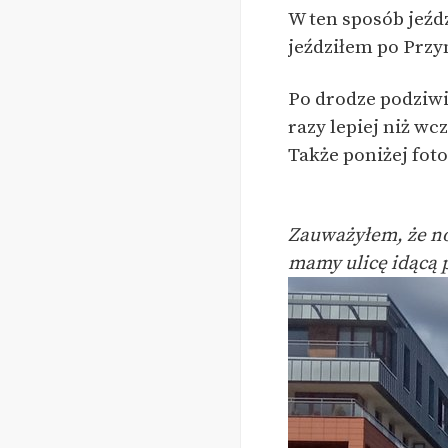
W ten sposób jeźd
jeździłem po Przy
Po drodze podziwi
razy lepiej niż wc
Także poniżej foto
Zauważyłem, że no
mamy ulicę idącą p