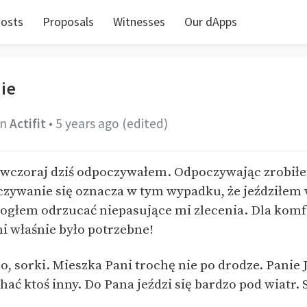
osts
Proposals
Witnesses
Our dApps
nie
in
Actifit
•
5 years ago
(edited)
 wczoraj dziś odpoczywałem. Odpoczywając zrobił
zywanie się oznacza w tym wypadku, że jeździłem 
ogłem odrzucać niepasujące mi zlecenia. Dla kom
i właśnie było potrzebne!
o, sorki. Mieszka Pani trochę nie po drodze. Panie 
hać ktoś inny. Do Pana jeździ się bardzo pod wiatr.