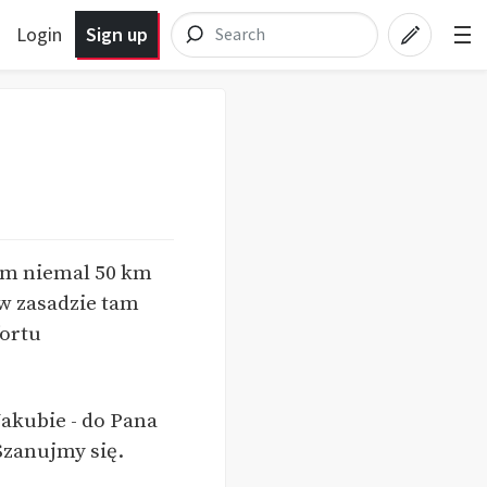
Login
Sign up
em niemal 50 km
w zasadzie tam
fortu
Jakubie - do Pana
 Szanujmy się.