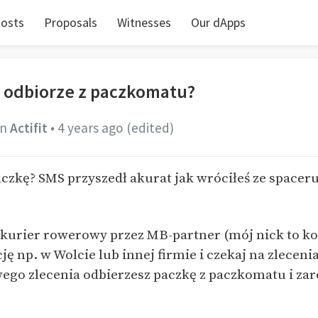
osts
Proposals
Witnesses
Our dApps
a odbiorze z paczkomatu?
in
Actifit
•
4 years ago
(edited)
czkę? SMS przyszedł akurat jak wróciłeś ze spaceru
o kurier rowerowy przez MB-partner (mój nick to ko
ję np. w Wolcie lub innej firmie i czekaj na zlecen
ego zlecenia odbierzesz paczkę z paczkomatu i zar