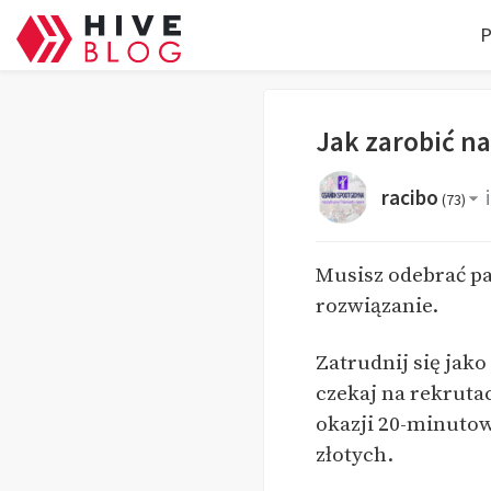
P
Jak zarobić n
racibo
(
73
)
Musisz odebrać pa
rozwiązanie.
Zatrudnij się jak
czekaj na rekrutac
okazji 20-minutow
złotych.