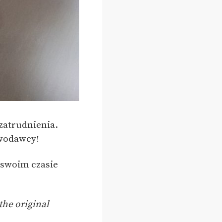
zatrudnienia.
awodawcy!
w swoim czasie
the original