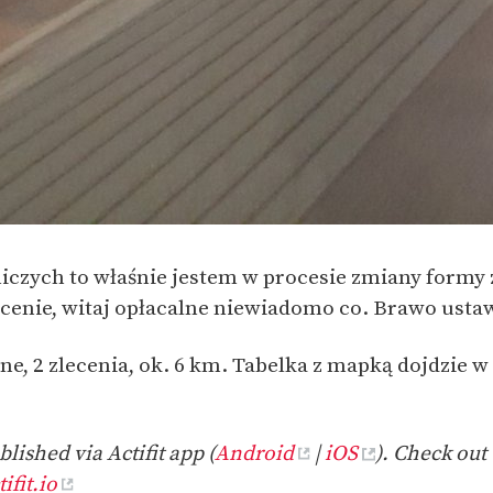
czych to właśnie jestem w procesie zmiany formy 
cenie, witaj opłacalne niewiadomo co. Brawo ust
ne, 2 zlecenia, ok. 6 km. Tabelka z mapką dojdzie 
lished via Actifit app (
Android
|
iOS
). Check out 
ifit.io