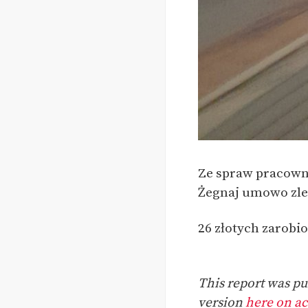
Ze spraw pracowni
Żegnaj umowo zle
26 złotych zarobio
This report was pub
version
here on act