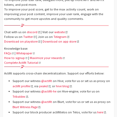
tokens, and post more.
To improve your post score, get to the max activity count, work on
improving your post content, improve your user rank, engage with the
community to get more upvotes and quality comments.
Chat with us on
discord
| Visit our
website
Follow us on
Twitter
| Join us on
Telegram
Download on playstore
|
Download on app store
Knowledge base:
FAQs
|
Whitepaper
How to signup
|
Maximize your rewards
Complete Actifit Tutorial
Actifit supports cross-chain decentralization. Support our efforts below:
Support our witness
@actifit
on Hive, vote for us or set us as proxy on
actifit profile
, via
peakd
, or
hive blog
.
Support our witness
@actifit-he
on Hive-engine, vote for us on
Tribaldex
.
Support our witness
@actifit
on Blurt, vote for us or set us as proxy on
Blurt Witness Page
.
Support our block producer actifittelos on Telos, vote for us
here
.