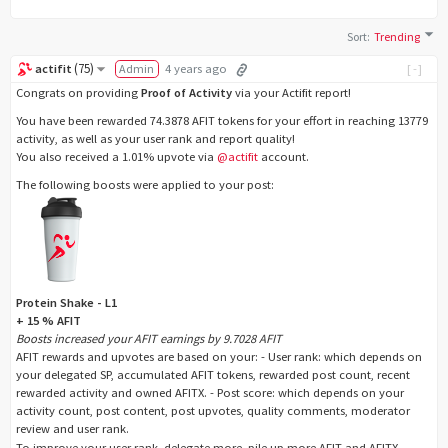
Sort
:
Trending
(
75
)
actifit
Admin
4 years ago
[-]
Congrats on providing
Proof of Activity
via your Actifit report!
You have been rewarded 74.3878 AFIT tokens for your effort in reaching 13779
activity, as well as your user rank and report quality!
You also received a 1.01% upvote via
@actifit
account.
The following boosts were applied to your post:
Protein Shake - L1
+ 15 % AFIT
Boosts increased your AFIT earnings by 9.7028 AFIT
AFIT rewards and upvotes are based on your: - User rank: which depends on
your delegated SP, accumulated AFIT tokens, rewarded post count, recent
rewarded activity and owned AFITX. - Post score: which depends on your
activity count, post content, post upvotes, quality comments, moderator
review and user rank.
To improve your user rank, delegate more, pile up more AFIT and AFITX