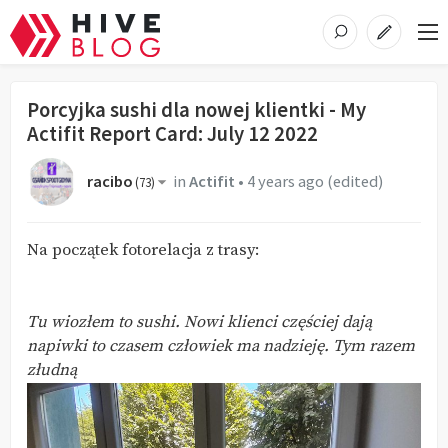
Porcyjka sushi dla nowej klientki - My
Actifit Report Card: July 12 2022
racibo
in
Actifit
•
4 years ago
(edited)
(
73
)
Na początek fotorelacja z trasy:
Tu wiozłem to sushi. Nowi klienci częściej dają
napiwki to czasem człowiek ma nadzieję. Tym razem
złudną