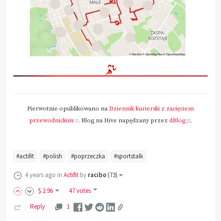
Pierwotnie opublikowano na
Dziennik kurierski z zacięciem
przewodnickim
. Blog na Hive napędzany przez
dBlog
.
#actifit
#polish
#poprzeczka
#sportstalk
4 years ago
in
Actifit
by
racibo
(
73
)
$
2
.96
47 votes
Reply
1