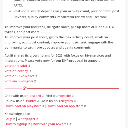
AFITX.
Post score: which depends on your activity count, post content, post
upvotes, quality comments, moderator review and user rank.
To improve your user rank, delegate more, pile up more AFIT and AFITX
tokens, and post more.
To improve your post score, get to the max activity count, work on
improving your post content, improve your user rank, engage with the
community to get more upvotes and quality comments.
Actifit shared its growth plans for 2023 with focus on hive services and
integrations. Please vote now for our DHF proposal in support:
Vote on peakd
Vote on ecency
Vote on Hive wallet
Vote via hivesigner
Chat with us on
discord
| Visit our
website
Follow us on
Twitter
| Join us on
Telegram
Download on playstore
|
Download on app store
Knowledge base:
FAQs
|
Whitepaper
How to signup
|
Maximize your rewards