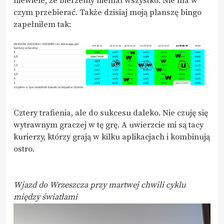
niewiele, że bierzemy niemal wszystko. Nie ma w
czym przebierać. Także dzisiaj moją planszę bingo
zapełniłem tak:
Cztery trafienia, ale do sukcesu daleko. Nie czuję się
wytrawnym graczej w tę grę. A uwierzcie mi są tacy
kurierzy, którzy grają w kilku aplikacjach i kombinują
ostro.
Wjazd do Wrzeszcza przy martwej chwili cyklu
między światłami