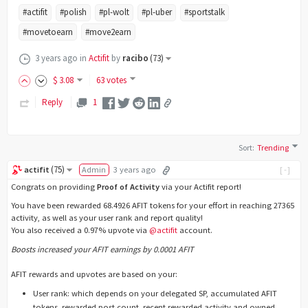
#actifit
#polish
#pl-wolt
#pl-uber
#sportstalk
#movetoearn
#move2earn
3 years ago
in
Actifit
by
racibo
(
73
)
$
3
.08
63 votes
Reply
1
Sort
:
Trending
(
75
)
actifit
Admin
3 years ago
[-]
Congrats on providing
Proof of Activity
via your Actifit report!
You have been rewarded 68.4926 AFIT tokens for your effort in reaching 27365
activity, as well as your user rank and report quality!
You also received a 0.97% upvote via
@actifit
account.
Boosts increased your AFIT earnings by 0.0001 AFIT
AFIT rewards and upvotes are based on your:
User rank: which depends on your delegated SP, accumulated AFIT
tokens, rewarded post count, recent rewarded activity and owned