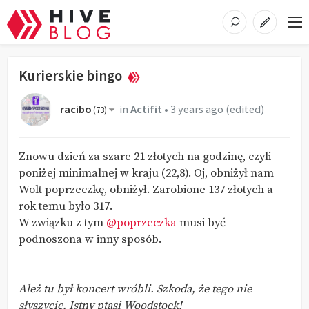
Kurierskie bingo
racibo
in
Actifit
•
3 years ago
(edited)
(
73
)
Znowu dzień za szare 21 złotych na godzinę, czyli
poniżej minimalnej w kraju (22,8). Oj, obniżył nam
Wolt poprzeczkę, obniżył. Zarobione 137 złotych a
rok temu było 317.
W związku z tym
@poprzeczka
musi być
podnoszona w inny sposób.
Ależ tu był koncert wróbli. Szkoda, że tego nie
słyszycie. Istny ptasi Woodstock!