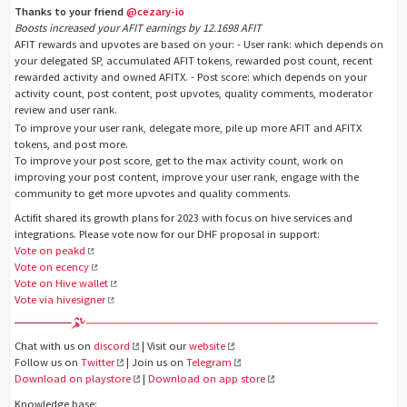
Thanks to your friend
@cezary-io
Boosts increased your AFIT earnings by 12.1698 AFIT
AFIT rewards and upvotes are based on your: - User rank: which depends on
your delegated SP, accumulated AFIT tokens, rewarded post count, recent
rewarded activity and owned AFITX. - Post score: which depends on your
activity count, post content, post upvotes, quality comments, moderator
review and user rank.
To improve your user rank, delegate more, pile up more AFIT and AFITX
tokens, and post more.
To improve your post score, get to the max activity count, work on
improving your post content, improve your user rank, engage with the
community to get more upvotes and quality comments.
Actifit shared its growth plans for 2023 with focus on hive services and
integrations. Please vote now for our DHF proposal in support:
Vote on peakd
Vote on ecency
Vote on Hive wallet
Vote via hivesigner
Chat with us on
discord
| Visit our
website
Follow us on
Twitter
| Join us on
Telegram
Download on playstore
|
Download on app store
Knowledge base: