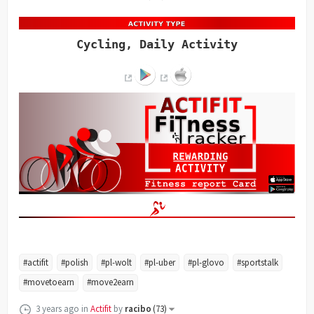
Cycling, Daily Activity
#actifit
#polish
#pl-wolt
#pl-uber
#pl-glovo
#sportstalk
#movetoearn
#move2earn
3 years ago
in
Actifit
by
racibo
(
73
)