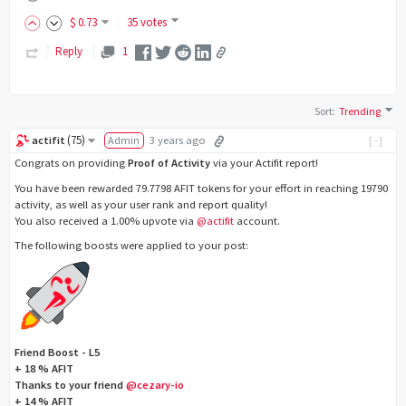
$
0
.73
35 votes
Reply
1
Sort
:
Trending
(
75
)
actifit
Admin
3 years ago
[-]
Congrats on providing
Proof of Activity
via your Actifit report!
You have been rewarded 79.7798 AFIT tokens for your effort in reaching 19790
activity, as well as your user rank and report quality!
You also received a 1.00% upvote via
@actifit
account.
The following boosts were applied to your post:
Friend Boost - L5
+ 18 % AFIT
Thanks to your friend
@cezary-io
+ 14 % AFIT