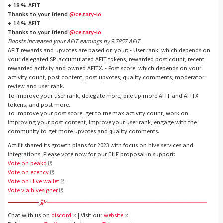
+ 18 % AFIT
Thanks to your friend
@cezary-io
+ 14 % AFIT
Thanks to your friend
@cezary-io
Boosts increased your AFIT earnings by 9.7857 AFIT
AFIT rewards and upvotes are based on your: - User rank: which depends on
your delegated SP, accumulated AFIT tokens, rewarded post count, recent
rewarded activity and owned AFITX. - Post score: which depends on your
activity count, post content, post upvotes, quality comments, moderator
review and user rank.
To improve your user rank, delegate more, pile up more AFIT and AFITX
tokens, and post more.
To improve your post score, get to the max activity count, work on
improving your post content, improve your user rank, engage with the
community to get more upvotes and quality comments.
Actifit shared its growth plans for 2023 with focus on hive services and
integrations. Please vote now for our DHF proposal in support:
Vote on peakd
Vote on ecency
Vote on Hive wallet
Vote via hivesigner
Chat with us on
discord
| Visit our
website