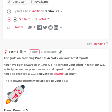
#movetoearn
#move2earn
3 years ago
in
Actifit
by
racibo
(
73
)
$
0
.46
35 votes
Reply
1
Sort
:
Trending
(
75
)
actifit
Admin
3 years ago
[-]
Congrats on providing
Proof of Activity
via your Actifit report!
You have been rewarded 64.1507 AFIT tokens for your effort in reaching 8231
activity, as well as your user rank and report quality!
You also received a 0.93% upvote via
@actifit
account.
The following boosts were applied to your post:
Friend Boost - L5