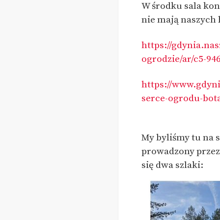
W środku sala kon
nie mają naszych
https://gdynia.na
ogrodzie/ar/c5-94
https://www.gdyn
serce-ogrodu-bot
My byliśmy tu na 
prowadzony przez 
się dwa szlaki: