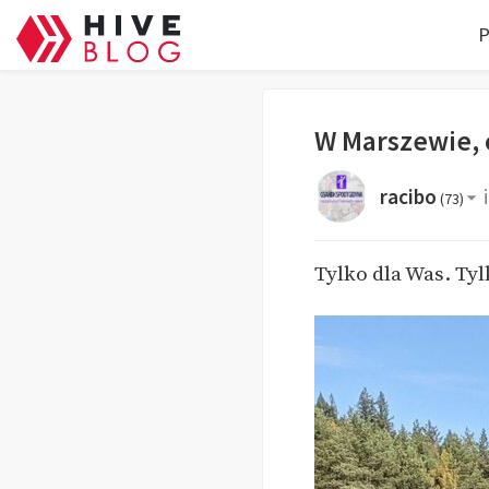
P
W Marszewie, 
racibo
(
73
)
Tylko dla Was. Ty