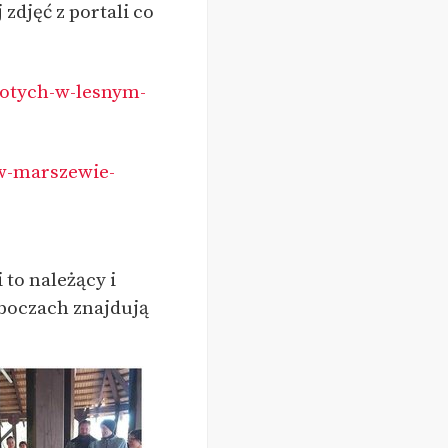
zdjęć z portali co
lotych-w-lesnym-
w-marszewie-
to należący i
boczach znajdują