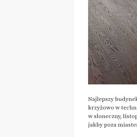
Najlepszy budyne
krzyżowo w techno
w słoneczny, list
jakby poza miaste