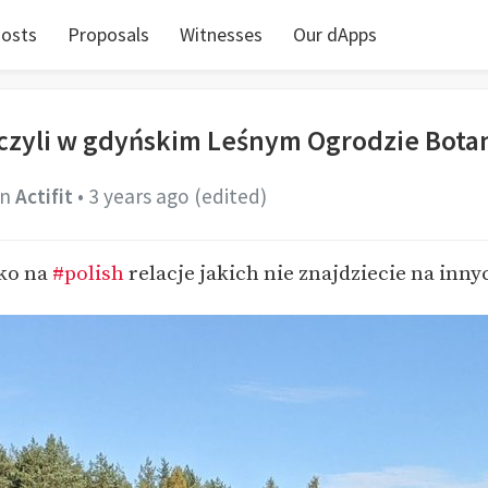
osts
Proposals
Witnesses
Our dApps
czyli w gdyńskim Leśnym Ogrodzie Bot
in
Actifit
•
3 years ago
(edited)
lko na
#polish
relacje jakich nie znajdziecie na inny