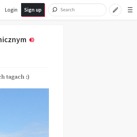
Login
Sign up
anicznym
ch tagach :)