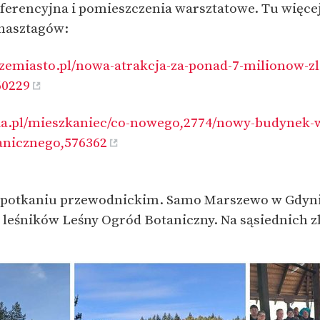
ferencyjna i pomieszczenia warsztatowe. Tu więcej 
 hasztagów:
szemiasto.pl/nowa-atrakcja-za-ponad-7-milionow-z
60229
ia.pl/mieszkaniec/co-nowego,2774/nowy-budynek-
anicznego,576362
spotkaniu przewodnickim. Samo Marszewo w Gdyni 
leśników Leśny Ogród Botaniczny. Na sąsiednich z