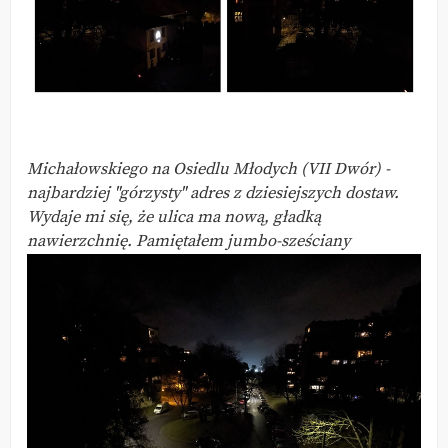
Michałowskiego na Osiedlu Młodych (VII Dwór) -
najbardziej "górzysty" adres z dziesiejszych dostaw.
Wydaje mi się, że ulica ma nową, gładką
nawierzchnię. Pamiętałem jumbo-sześciany