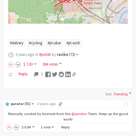
#delvery
#cycling
#pl-uber
#pl-wolt
2 years ago
in
#polish
by
racibo
(
73
)
$
7
.03
264 votes
Reply
1
Sort
:
Trending
(
81
)
qurator
2 years ago
[-]
Manually curated by brumest from the
@qurator
Team. Keep up the good
work!
$
0
.04
1 vote
Reply