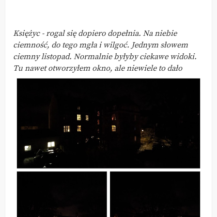
Księżyc - rogal się dopiero dopełnia. Na niebie
ciemność, do tego mgła i wilgoć. Jednym słowem
ciemny listopad. Normalnie byłyby ciekawe widoki.
Tu nawet otworzyłem okno, ale niewiele to dało