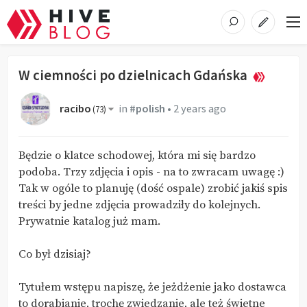
W ciemności po dzielnicach Gdańska
racibo
in
#polish
•
2 years ago
(
73
)
Będzie o klatce schodowej, która mi się bardzo
podoba. Trzy zdjęcia i opis - na to zwracam uwagę :)
Tak w ogóle to planuję (dość ospale) zrobić jakiś spis
treści by jedne zdjęcia prowadziły do kolejnych.
Prywatnie katalog już mam.
Co był dzisiaj?
Tytułem wstępu napiszę, że jeżdżenie jako dostawca
to dorabianie, trochę zwiedzanie, ale też świetne