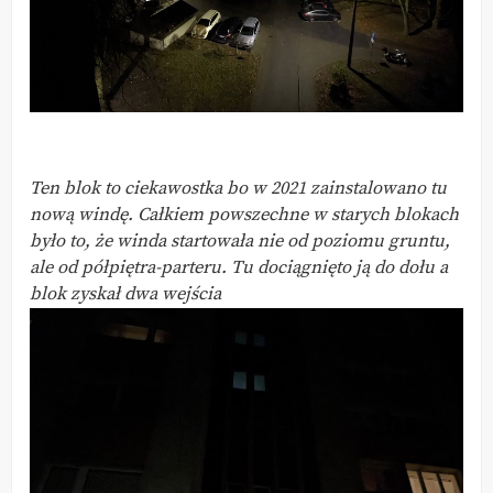
Ten blok to ciekawostka bo w 2021 zainstalowano tu
nową windę. Całkiem powszechne w starych blokach
było to, że winda startowała nie od poziomu gruntu,
ale od półpiętra-parteru. Tu dociągnięto ją do dołu a
blok zyskał dwa wejścia