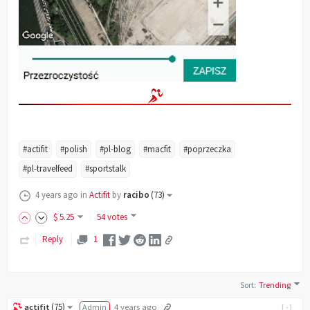
#actifit
#polish
#pl-blog
#macfit
#poprzeczka
#pl-travelfeed
#sportstalk
4 years ago
in
Actifit
by
racibo
(
73
)
$
5
.25
54 votes
Reply
1
Sort
:
Trending
(
75
)
actifit
Admin
4 years ago
[-]