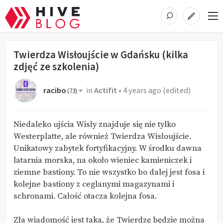
Twierdza Wisłoujście w Gdańsku (kilka
zdjęć ze szkolenia)
racibo
in
Actifit
•
4 years ago
(edited)
(
73
)
Niedaleko ujścia Wisły znajduje się nie tylko
Westerplatte, ale również Twierdza Wisłoujście.
Unikatowy zabytek fortyfikacyjny. W środku dawna
latarnia morska, na około wieniec kamieniczek i
ziemne bastiony. To nie wszystko bo dalej jest fosa i
kolejne bastiony z ceglanymi magazynami i
schronami. Całość otacza kolejna fosa.
Zła wiadomość jest taka, że Twierdzę będzie można