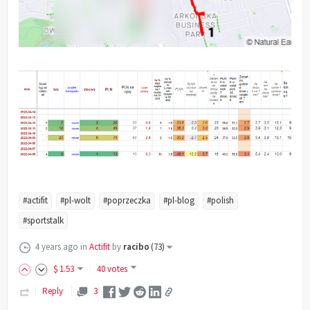
#actifit
#pl-wolt
#poprzeczka
#pl-blog
#polish
#sportstalk
4 years ago
in
Actifit
by
racibo
(
73
)
$
1
.53
40 votes
Reply
3