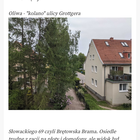
Oliwa - "kolano" ulicy Grottgera
Słowackiego 69 czyli Brętowska Brama. Osiedle
trudne z racji na płoty i domofony, ale widok był