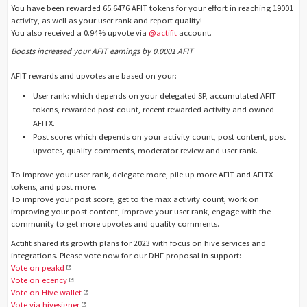
You have been rewarded 65.6476 AFIT tokens for your effort in reaching 19001
activity, as well as your user rank and report quality!
You also received a 0.94% upvote via
@actifit
account.
Boosts increased your AFIT earnings by 0.0001 AFIT
AFIT rewards and upvotes are based on your:
User rank: which depends on your delegated SP, accumulated AFIT
tokens, rewarded post count, recent rewarded activity and owned
AFITX.
Post score: which depends on your activity count, post content, post
upvotes, quality comments, moderator review and user rank.
To improve your user rank, delegate more, pile up more AFIT and AFITX
tokens, and post more.
To improve your post score, get to the max activity count, work on
improving your post content, improve your user rank, engage with the
community to get more upvotes and quality comments.
Actifit shared its growth plans for 2023 with focus on hive services and
integrations. Please vote now for our DHF proposal in support:
Vote on peakd
Vote on ecency
Vote on Hive wallet
Vote via hivesigner