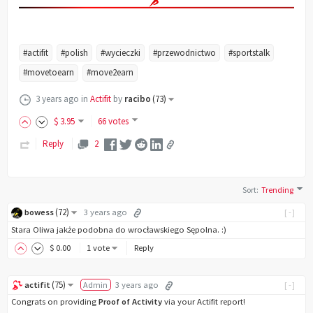
#actifit
#polish
#wycieczki
#przewodnictwo
#sportstalk
#movetoearn
#move2earn
3 years ago
in
Actifit
by
racibo
(
73
)
$
3
.95
66 votes
Reply
2
Sort
:
Trending
(
72
)
bowess
3 years ago
[-]
Stara Oliwa jakże podobna do wrocławskiego Sępolna. :)
$
0
.00
1 vote
Reply
(
75
)
actifit
Admin
3 years ago
[-]
Congrats on providing
Proof of Activity
via your Actifit report!