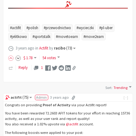
#actifit
#polish
#przewodnictwo
#wycieczki
#pl-uber
#jelitkowo
#sportstalk
#movetoearn
#move2earn
3 years ago
in
Actifit
by
racibo
(
73
)
$
1
.78
54 votes
Reply
1
Sort
:
Trending
(
75
)
actifit
Admin
3 years ago
[-]
Congrats on providing
Proof of Activity
via your Actifit report!
You have been rewarded 72.2603 AFIT tokens for your effort in reaching 15736
activity, as well as your user rank and report quality!
You also received a 1.02% upvote via
@actifit
account.
The following boosts were applied to your post: