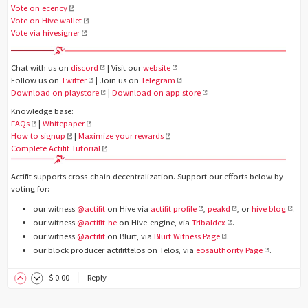
Vote on ecency
Vote on Hive wallet
Vote via hivesigner
Chat with us on
discord
| Visit our
website
Follow us on
Twitter
| Join us on
Telegram
Download on playstore
|
Download on app store
Knowledge base:
FAQs
|
Whitepaper
How to signup
|
Maximize your rewards
Complete Actifit Tutorial
Actifit supports cross-chain decentralization. Support our efforts below by
voting for:
our witness
@actifit
on Hive via
actifit profile
,
peakd
, or
hive blog
.
our witness
@actifit-he
on Hive-engine, via
Tribaldex
.
our witness
@actifit
on Blurt, via
Blurt Witness Page
.
our block producer actifittelos on Telos, via
eosauthority Page
.
$
0
.00
Reply