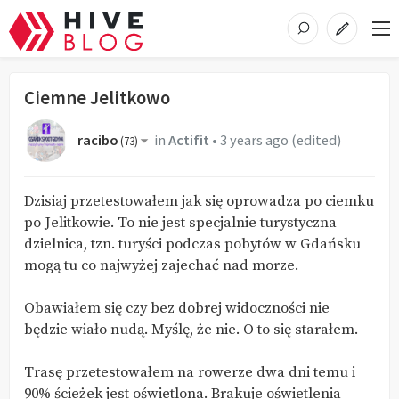
Ciemne Jelitkowo
racibo
in
Actifit
•
3 years ago
(edited)
(
73
)
Dzisiaj przetestowałem jak się oprowadza po ciemku
po Jelitkowie. To nie jest specjalnie turystyczna
dzielnica, tzn. turyści podczas pobytów w Gdańsku
mogą tu co najwyżej zajechać nad morze.
Obawiałem się czy bez dobrej widoczności nie
będzie wiało nudą. Myślę, że nie. O to się starałem.
Trasę przetestowałem na rowerze dwa dni temu i
90% ścieżek jest oświetlona. Brakuje oświetlenia