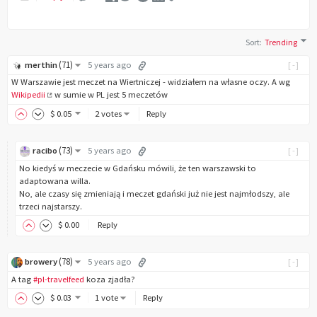
Sort
:
Trending
(
71
)
merthin
5 years ago
[-]
W Warszawie jest meczet na Wiertniczej - widziałem na własne oczy. A wg
Wikipedii
w sumie w PL jest 5 meczetów
$
0
.05
2 votes
Reply
(
73
)
racibo
5 years ago
[-]
No kiedyś w meczecie w Gdańsku mówili, że ten warszawski to
adaptowana willa.
No, ale czasy się zmieniają i meczet gdański już nie jest najmłodszy, ale
trzeci najstarszy.
$
0
.00
Reply
(
78
)
browery
5 years ago
[-]
A tag
#pl-travelfeed
koza zjadła?
$
0
.03
1 vote
Reply