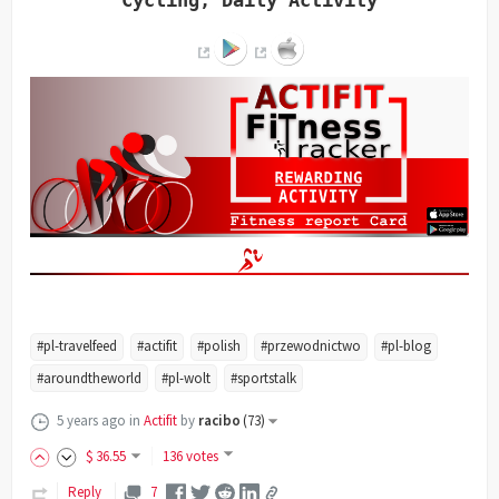
Cycling, Daily Activity
#pl-travelfeed
#actifit
#polish
#przewodnictwo
#pl-blog
#aroundtheworld
#pl-wolt
#sportstalk
5 years ago
in
Actifit
by
racibo
(
73
)
$
36
.55
136 votes
Reply
7