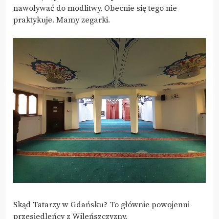
nawoływać do modlitwy. Obecnie się tego nie
praktykuje. Mamy zegarki.
Skąd Tatarzy w Gdańsku? To głównie powojenni
przesiedleńcy z Wileńszczyzny.