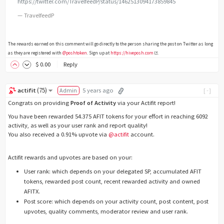
https://twitter.com/TravelfeedP/status/1462513094173859845
— TravelfeedP
The rewards earned on this comment will go directly to the person sharing the post on Twitter as long
as they are registered with
@poshtoken
. Sign up at
https://hiveposh.com
.
$
0
.00
Reply
(
75
)
actifit
Admin
5 years ago
[-]
Congrats on providing
Proof of Activity
via your Actifit report!
You have been rewarded 54.375 AFIT tokens for your effort in reaching 6092
activity, as well as your user rank and report quality!
You also received a 0.91% upvote via
@actifit
account.
Actifit rewards and upvotes are based on your:
User rank: which depends on your delegated SP, accumulated AFIT
tokens, rewarded post count, recent rewarded activity and owned
AFITX.
Post score: which depends on your activity count, post content, post
upvotes, quality comments, moderator review and user rank.