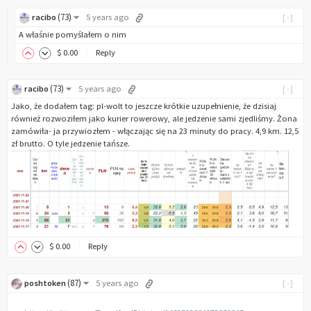
(
73
)
racibo
5 years ago
[-]
A właśnie pomyślałem o nim
$
0
.00
Reply
(
73
)
racibo
5 years ago
[-]
Jako, że dodałem tag: pl-wolt to jeszcze krótkie uzupełnienie, że dzisiaj
również rozwoziłem jako kurier rowerowy, ale jedzenie sami zjedliśmy. Żona
zamówiła- ja przywiozłem - włączając się na 23 minuty do pracy. 4,9 km. 12,5
zł brutto. O tyle jedzenie tańsze.
$
0
.00
Reply
(
87
)
poshtoken
5 years ago
[-]