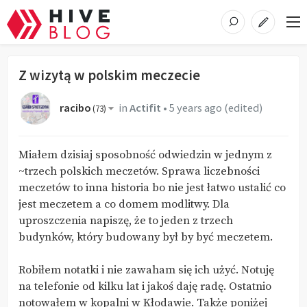
Z wizytą w polskim meczecie
racibo
in
Actifit
•
5 years ago
(edited)
(
73
)
Miałem dzisiaj sposobność odwiedzin w jednym z
~trzech polskich meczetów. Sprawa liczebności
meczetów to inna historia bo nie jest łatwo ustalić co
jest meczetem a co domem modlitwy. Dla
uproszczenia napiszę, że to jeden z trzech
budynków, który budowany był by być meczetem.
Robiłem notatki i nie zawaham się ich użyć. Notuję
na telefonie od kilku lat i jakoś daję radę. Ostatnio
notowałem w kopalni w Kłodawie. Także poniżej