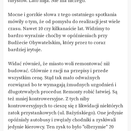
turystów. Lato mija. Nie ma niczego.
Mocne i gorzkie słowa z tego ostatniego spotkania
mówiły o tym, że od pomysłu do realizacji jest wiele
czasu. Nawet 10 czy kilkanaście lat. Widzimy to
bardzo wyraźnie choćby w opóźnieniach przy
Budżecie Obywatelskim, który przez to coraz
bardziej irytuje.
Widać również, że miasto woli remontować niż
budować. Głównie z racji na przepisy i przede
wszystkim cenę. Stąd tak mało odważnych
rozwiązań bo te wymagają żmudnych uzgodnień i
długotrwałych procedur. Remonty robić łatwiej. Są
też mniej kontrowersyjne. Z tych niby
kontrowersyjnych to cieszę się z likwidacji niektórych
zatok przystankowych (ul. Bażyńskiego). One jedynie
opóźniały autobusy i zwężały chodniki a zyskiwali
jedynie kierowcy. Ten zysk to było "olbrzymie" 20