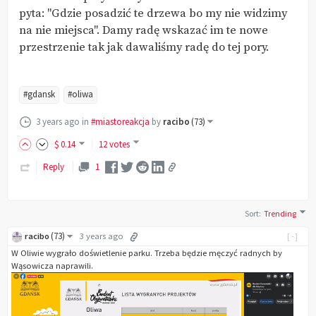
pyta: "Gdzie posadzić te drzewa bo my nie widzimy
na nie miejsca". Damy radę wskazać im te nowe
przestrzenie tak jak dawaliśmy radę do tej pory.
#gdansk
#oliwa
3 years ago
in
#miastoreakcja
by
racibo
(
73
)
$
0
.14
12 votes
Reply
1
Sort
:
Trending
(
73
)
racibo
3 years ago
[-]
W Oliwie wygrało doświetlenie parku. Trzeba będzie męczyć radnych by
Wąsowicza naprawili.