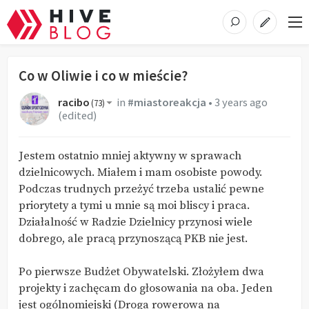
Co w Oliwie i co w mieście?
racibo
in
#miastoreakcja
•
3 years ago
(
73
)
(edited)
Jestem ostatnio mniej aktywny w sprawach
dzielnicowych. Miałem i mam osobiste powody.
Podczas trudnych przeżyć trzeba ustalić pewne
priorytety a tymi u mnie są moi bliscy i praca.
Działalność w Radzie Dzielnicy przynosi wiele
dobrego, ale pracą przynoszącą PKB nie jest.
Po pierwsze Budżet Obywatelski. Złożyłem dwa
projekty i zachęcam do głosowania na oba. Jeden
jest ogólnomiejski (Droga rowerowa na