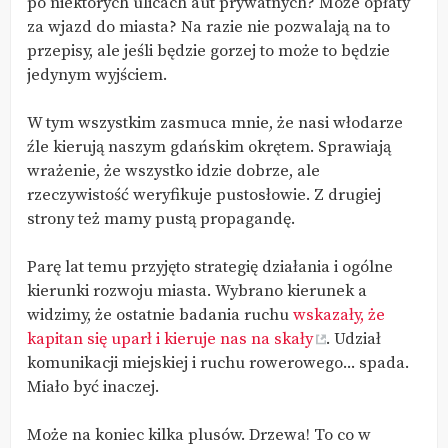
po niektórych ulicach aut prywatnych? Może opłaty
za wjazd do miasta? Na razie nie pozwalają na to
przepisy, ale jeśli będzie gorzej to może to będzie
jedynym wyjściem.
W tym wszystkim zasmuca mnie, że nasi włodarze
źle kierują naszym gdańskim okrętem. Sprawiają
wrażenie, że wszystko idzie dobrze, ale
rzeczywistość weryfikuje pustosłowie. Z drugiej
strony też mamy pustą propagandę.
Parę lat temu przyjęto strategię działania i ogólne
kierunki rozwoju miasta. Wybrano kierunek a
widzimy, że ostatnie badania ruchu
wskazały, że
kapitan się uparł i kieruje nas na skały
. Udział
komunikacji miejskiej i ruchu rowerowego... spada.
Miało być inaczej.
Może na koniec kilka plusów. Drzewa! To co w