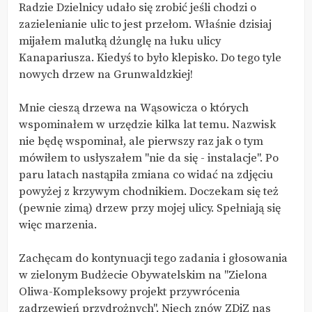
Radzie Dzielnicy udało się zrobić jeśli chodzi o
zazielenianie ulic to jest przełom. Właśnie dzisiaj
mijałem malutką dżunglę na łuku ulicy
Kanapariusza. Kiedyś to było klepisko. Do tego tyle
nowych drzew na Grunwaldzkiej!
Mnie cieszą drzewa na Wąsowicza o których
wspominałem w urzędzie kilka lat temu. Nazwisk
nie będę wspominał, ale pierwszy raz jak o tym
mówiłem to usłyszałem "nie da się - instalacje". Po
paru latach nastąpiła zmiana co widać na zdjęciu
powyżej z krzywym chodnikiem. Doczekam się też
(pewnie zimą) drzew przy mojej ulicy. Spełniają się
więc marzenia.
Zachęcam do kontynuacji tego zadania i głosowania
w zielonym Budżecie Obywatelskim na "Zielona
Oliwa-Kompleksowy projekt przywrócenia
zadrzewień przydrożnych". Niech znów ZDiZ nas