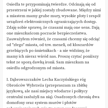
Osiedla te przypominają twierdze. Odcinają się od
przestrzeni w jakiej zostały zbudowane. Między nimi
a miastem mamy grube mury, wysokie płoty i zespół
urządzeń elektronicznych ograniczających dostęp.
Zdaję sobie sprawę, że czasami mają one sens. Dają
one mieszkańcom poczucie bezpieczeństwa.
Zauważyłem również, że czasami chcemy się odciąć
od "złego" miasta, od tzw. meneli, od kloszardów
grzebiących po śmietnikach - a nie widzimy, że
mamy ich nieraz wśród nas. Proszę czytać poniższy
tekst ze sporą dawką ironii. Sam mieszkam na
osiedlu odgrodzonym od miasta.
I. Dąbrowszczaków Lecha Kaczyńskiego róg
Obrońców Wybrzeża (przepraszam za zbitkę
językową, ale nasi miejscy włodarze i politycy
centralni zasłużyli na nią). Osadzonych chronią dwa
domofony oraz system murów i płotów