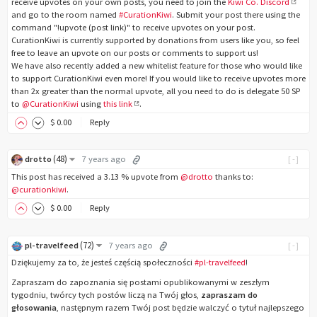
receive upvotes on your own posts, you need to join the
Kiwi Co. Discord
and go to the room named
#CurationKiwi
. Submit your post there using the
command "!upvote (post link)" to receive upvotes on your post.
CurationKiwi is currently supported by donations from users like you, so feel
free to leave an upvote on our posts or comments to support us!
We have also recently added a new whitelist feature for those who would like
to support CurationKiwi even more! If you would like to receive upvotes more
than 2x greater than the normal upvote, all you need to do is delegate 50 SP
to
@CurationKiwi
using
this link
.
$
0
.00
Reply
(
48
)
drotto
7 years ago
[-]
This post has received a 3.13 % upvote from
@drotto
thanks to:
@curationkiwi
.
$
0
.00
Reply
(
72
)
pl-travelfeed
7 years ago
[-]
Dziękujemy za to, że jesteś częścią społeczności
#pl-travelfeed
!
Zapraszam do zapoznania się postami opublikowanymi w zeszłym
tygodniu, twórcy tych postów liczą na Twój głos,
zapraszam do
głosowania
, następnym razem Twój post będzie walczyć o tytuł najlepszego