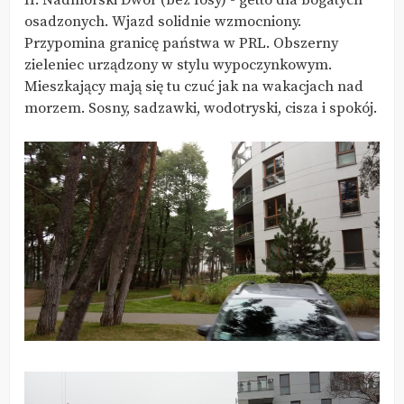
II. Nadmorski Dwór (bez fosy) - getto dla bogatych
osadzonych. Wjazd solidnie wzmocniony.
Przypomina granicę państwa w PRL. Obszerny
zieleniec urządzony w stylu wypoczynkowym.
Mieszkający mają się tu czuć jak na wakacjach nad
morzem. Sosny, sadzawki, wodotryski, cisza i spokój.