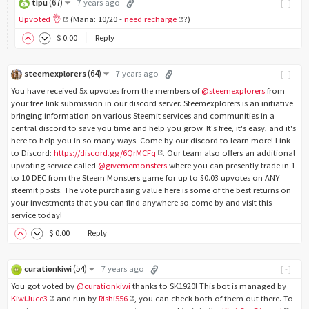
(
67
)
tipu
7 years ago
[-]
Upvoted 👌
(Mana: 10/20 -
need recharge
?)
$
0
.00
Reply
(
64
)
steemexplorers
7 years ago
[-]
You have received 5x upvotes from the members of
@steemexplorers
from
your free link submission in our discord server. Steemexplorers is an initiative
bringing information on various Steemit services and communities in a
central discord to save you time and help you grow. It's free, it's easy, and it's
here to help you in so many ways. Come by our discord to learn more! Link
to Discord:
https://discord.gg/6QrMCFq
. Our team also offers an additional
upvoting service called
@givememonsters
where you can presently trade in 1
to 10 DEC from the Steem Monsters game for up to $0.03 upvotes on ANY
steemit posts. The vote purchasing value here is some of the best returns on
your investments that you can find anywhere so come by and visit this
service today!
$
0
.00
Reply
(
54
)
curationkiwi
7 years ago
[-]
You got voted by
@curationkiwi
thanks to SK1920! This bot is managed by
KiwiJuce3
and run by
Rishi556
, you can check both of them out there. To