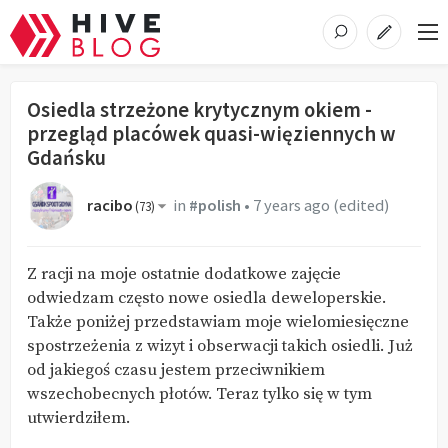
Osiedla strzeżone krytycznym okiem -
przegląd placówek quasi-więziennych w
Gdańsku
racibo
in
#polish
•
7 years ago
(edited)
(
73
)
Z racji na moje ostatnie dodatkowe zajęcie
odwiedzam często nowe osiedla deweloperskie.
Także poniżej przedstawiam moje wielomiesięczne
spostrzeżenia z wizyt i obserwacji takich osiedli. Już
od jakiegoś czasu jestem przeciwnikiem
wszechobecnych płotów. Teraz tylko się w tym
utwierdziłem.