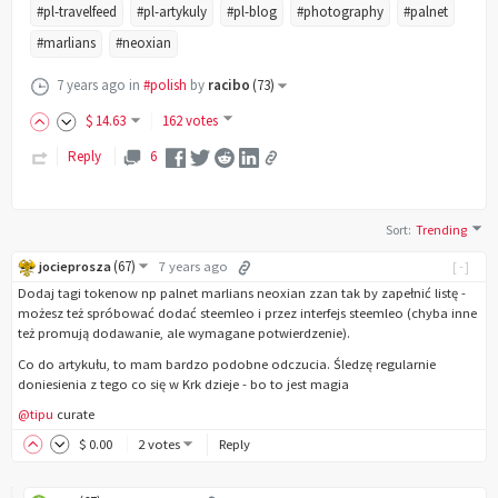
#pl-travelfeed
#pl-artykuly
#pl-blog
#photography
#palnet
#marlians
#neoxian
7 years ago
in
#polish
by
racibo
(
73
)
$
14
.63
162 votes
Reply
6
Sort
:
Trending
(
67
)
jocieprosza
7 years ago
[-]
Dodaj tagi tokenow np palnet marlians neoxian zzan tak by zapełnić listę -
możesz też spróbować dodać steemleo i przez interfejs steemleo (chyba inne
też promują dodawanie, ale wymagane potwierdzenie).
Co do artykułu, to mam bardzo podobne odczucia. Śledzę regularnie
doniesienia z tego co się w Krk dzieje - bo to jest magia
@tipu
curate
$
0
.00
2 votes
Reply