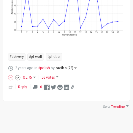
#delivery
#pl-wolt
#pl-uber
2 years ago
in
#polish
by
racibo
(
73
)
$
5
.75
56 votes
Reply
0
Sort
:
Trending