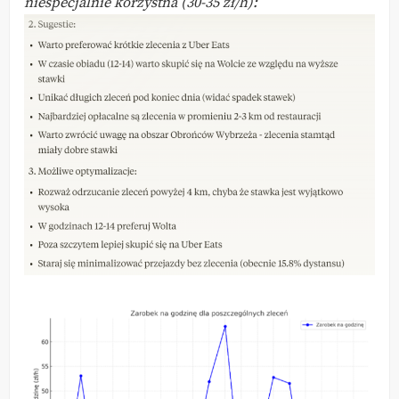
niespecjalnie korzystna (30-35 zł/h):