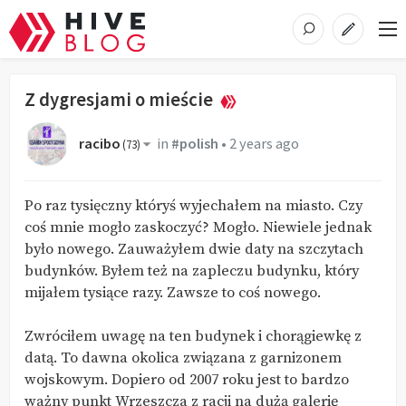
Z dygresjami o mieście
racibo
in
#polish
•
2 years ago
(
73
)
Po raz tysięczny któryś wyjechałem na miasto. Czy
coś mnie mogło zaskoczyć? Mogło. Niewiele jednak
było nowego. Zauważyłem dwie daty na szczytach
budynków. Byłem też na zapleczu budynku, który
mijałem tysiące razy. Zawsze to coś nowego.
Zwróciłem uwagę na ten budynek i chorągiewkę z
datą. To dawna okolica związana z garnizonem
wojskowym. Dopiero od 2007 roku jest to bardzo
ważny punkt Wrzeszcza z racji na dużą galerię