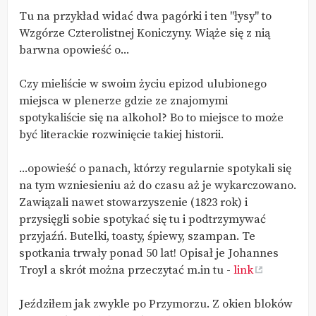
Tu na przykład widać dwa pagórki i ten "łysy" to
Wzgórze Czterolistnej Koniczyny. Wiąże się z nią
barwna opowieść o...
Czy mieliście w swoim życiu epizod ulubionego
miejsca w plenerze gdzie ze znajomymi
spotykaliście się na alkohol? Bo to miejsce to może
być literackie rozwinięcie takiej historii.
...opowieść o panach, którzy regularnie spotykali się
na tym wzniesieniu aż do czasu aż je wykarczowano.
Zawiązali nawet stowarzyszenie (1823 rok) i
przysięgli sobie spotykać się tu i podtrzymywać
przyjaźń. Butelki, toasty, śpiewy, szampan. Te
spotkania trwały ponad 50 lat! Opisał je Johannes
Troyl a skrót można przeczytać m.in tu -
link
Jeździłem jak zwykle po Przymorzu. Z okien bloków