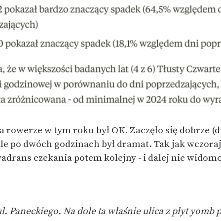
a rowerze w tym roku był OK. Zaczęło się dobrze (d
ale po dwóch godzinach był dramat. Tak jak wczora
adrans czekania potem kolejny - i dalej nie widomo
l. Paneckiego. Na dole ta właśnie ulica z płyt yomb