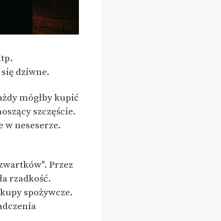
tp.
 się dziwne.
ażdy mógłby kupić
noszący szczęście.
le w neseserze.
Czwartków". Przez
ła rzadkość.
akupy spożywcze.
iadczenia