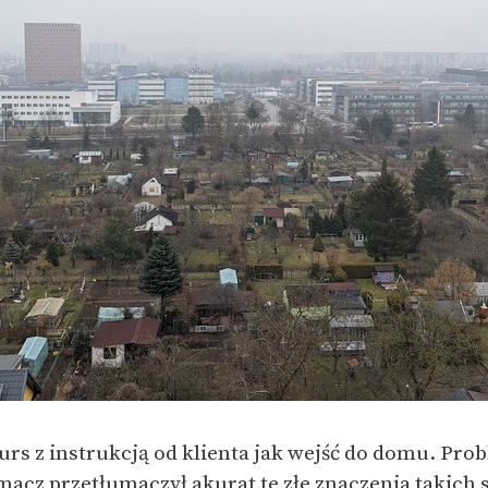
urs z instrukcją od klienta jak wejść do domu. Pro
cz przetłumaczył akurat te złe znaczenia takich słó