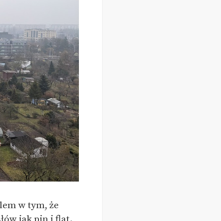
blem w tym, że
w jak pin i flat.