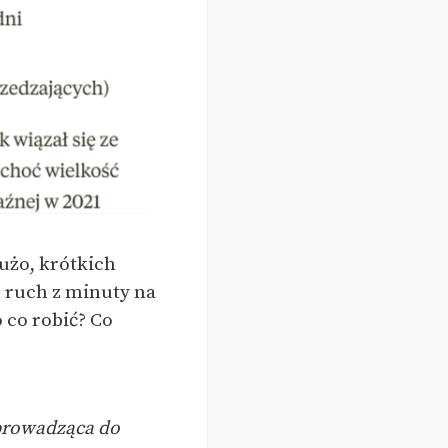
użo, krótkich
j ruch z minuty na
 co robić? Co
 prowadząca do