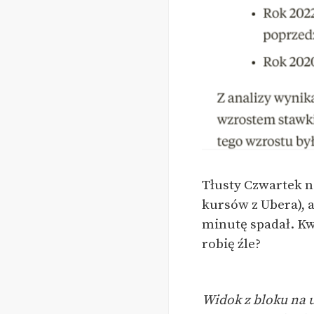
Tłusty Czwartek n
kursów z Ubera), 
minutę spadał. Kw
robię źle?
Widok z bloku na u