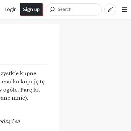
Login
Sign up
szystkie kupne
 rzadko kupuję tę
 ogóle. Parę lat
wano mnie).
dzą i są