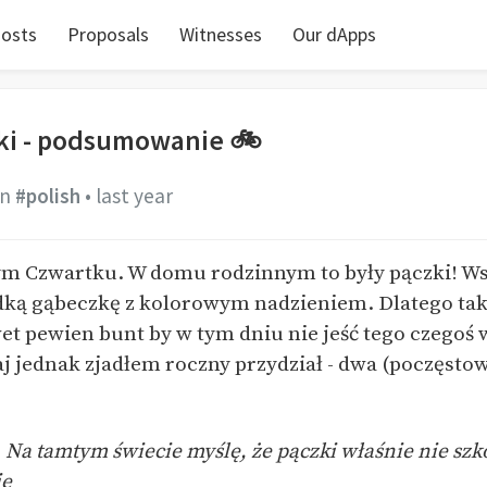
osts
Proposals
Witnesses
Our dApps
ki - podsumowanie 🚲
in
#polish
•
last year
ym Czwartku. W domu rodzinnym to były pączki! W
ką gąbeczkę z kolorowym nadzieniem. Dlatego tak
t pewien bunt by w tym dniu nie jeść tego czegoś w
iaj jednak zjadłem roczny przydział - dwa (poczęsto
Na tamtym świecie myślę, że pączki właśnie nie szko
ie