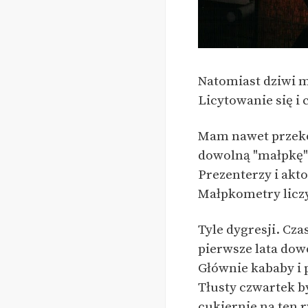
Natomiast dziwi mn
Licytowanie się i 
Mam nawet przeko
dowolną "małpkę" i
Prezenterzy i akto
Małpkometry liczy
Tyle dygresji. Cza
pierwsze lata dowo
Głównie kababy i 
Tłusty czwartek b
cukiernie na ten 