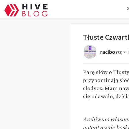
P
Tłuste Czwart
racibo
(
73
)
Parę słów o Tłust
przypominają słod
słodycz. Mam nawe
się udawało, dzis
Archiwum własne. 
autentycznie bosk