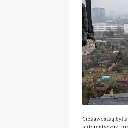
Ciekawostką był k
automatyczny tłuma