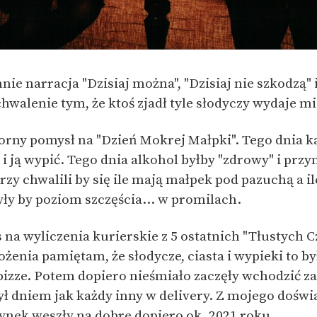
ie narracja "Dzisiaj można", "Dzisiaj nie szkodzą" i
chwalenie tym, że ktoś zjadł tyle słodyczy wydaje mi
rny pomysł na "Dzień Mokrej Małpki". Tego dnia k
 ją wypić. Tego dnia alkohol byłby "zdrowy" i przy
rzy chwalili by się ile mają małpek pod pazuchą a i
ły by poziom szczęścia... w promilach.
s na wyliczenia kurierskie z 5 ostatnich "Tłustych 
żenia pamiętam, że słodycze, ciasta i wypieki to by
pizze. Potem dopiero nieśmiało zaczęły wchodzić z
ył dniem jak każdy inny w delivery. Z mojego dośw
rynek weszły na dobre dopiero ok. 2021 roku.