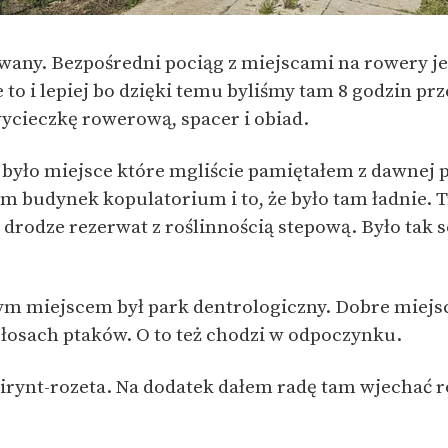
any. Bezpośredni pociąg z miejscami na rowery je
 to i lepiej bo dzięki temu byliśmy tam 8 godzin p
ycieczkę rowerową, spacer i obiad.
 było miejsce które mgliście pamiętałem z dawnej p
m budynek kopulatorium i to, że było tam ładnie. 
 drodze rezerwat z roślinnością stepową. Było tak s
m miejscem był park dentrologiczny. Dobre miejsc
głosach ptaków. O to też chodzi w odpoczynku.
birynt-rozeta. Na dodatek dałem radę tam wjechać 