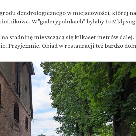
 ogrodu dendrologicznego w miejscowości, której na
miotnikowa. W "gaderypolukach" byłaby to Mkłpsng
 na stadninę mieszczącą się kilkaset metrów dalej.
nie. Przyjemnie. Obiad w restauracji też bardzo dob