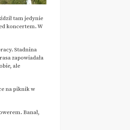
ździł tam jedynie
rzed koncertem. W
racy. Stadnina
Trasa zapowiadała
obie, ale
e na piknik w
rowerem. Banał,