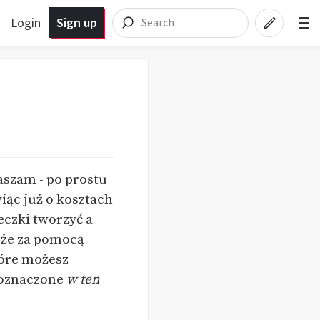
Login
Sign up
aszam - po prostu
iąc już o kosztach
czki tworzyć a
óże za pomocą
tóre możesz
ą oznaczone
w ten