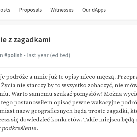
osts
Proposals
Witnesses
Our dApps
ie z zagadkami
in
#polish
•
last year
(edited)
je podróże a mnie już te opisy nieco męczą. Przepr
Życia nie starczy by to wszystko zobaczyć, nie mów
niu. Warto samemu szukać pomysłów! Można wycie
latego postanowiłem opisać pewne wakacyjne podr
miast nazw geograficznych będą proste zagadki, k
hcesz się dowiedzieć konkretów. Takie miejsca będ
z podkreślenie
.