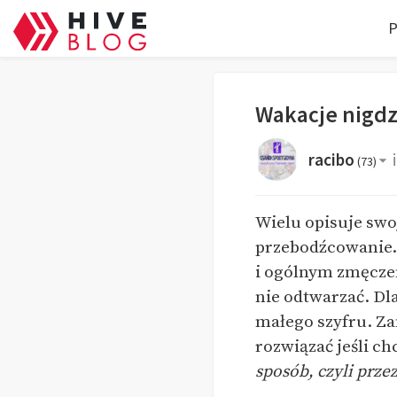
P
Wakacje nigdz
racibo
(
73
)
Wielu opisuje swo
przebodźcowanie. 
i ogólnym zmęcze
nie odtwarzać. D
małego szyfru. Za
rozwiązać jeśli c
sposób, czyli prze